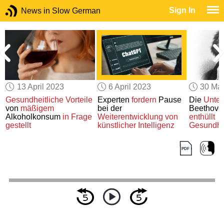
Sign In
News in Slow German
13 April 2023
6 April 2023
30 Ma
m
Gesundheitliche Vorteile
Experten
fordern
Pause
Die
Unte
r
von
mäßigem
bei der
Beethov
Alkoholkonsum
in Frage
Weiterentwicklung
von
enthüllt
gestellt
künstlicher Intelligenz
Gesundhe
und ein
Familien