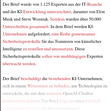
Der Brief wurde von 1.125 Experten aus der IT-
Branche
und der KI-
Entwicklung
unterzeichnet
, darunter von Elon
Musk und Steve Wozniak.
Seitdem
wurden über 50.000
Unterschriften
gesammelt
. In dem Brief werden KI-
Unternehmen
aufgefordert,
eine Reihe gemeinsamer
Sicherheitsprotokolle
für das Trainieren von künstlicher
Intelligenz
zu erstellen und umzusetzen
. Diese
Sicherheitsprotokolle
sollen
von unabhängigen
Experten
überwacht werden
.
Der Brief
beschuldigt
die
bestehenden
KI-Unternehmen,
sich in einem
Wettrennen
zu befinden
, um Technologien zu
entwickeln, die mit dem
neuesten
OpenAI-Chatbot
konkurrieren können
. Der Brief
folgt auf
einen
kürzlich
erschienenen Bericht
der Investmentbranch