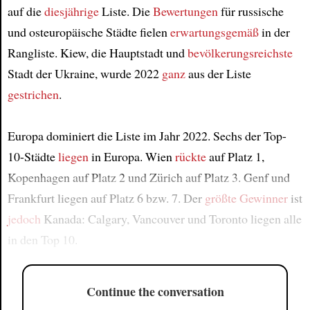
auf die
diesjährige
Liste. Die
Bewertungen
für russische
und osteuropäische Städte fielen
erwartungsgemäß
in der
Rangliste. Kiew, die Hauptstadt und
bevölkerungsreichste
Stadt der Ukraine, wurde 2022
ganz
aus der Liste
gestrichen
.
Europa dominiert die Liste im Jahr 2022. Sechs der Top-
10-Städte
liegen
in Europa. Wien
rückte
auf Platz 1,
Kopenhagen auf Platz 2 und Zürich auf Platz 3. Genf und
Frankfurt liegen auf Platz 6 bzw. 7. Der
größte Gewinner
ist
jedoch
Kanada: Calgary, Vancouver und Toronto liegen alle
in den Top 10.
Continue the conversation