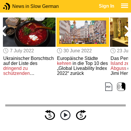
Sign In
News in Slow German
7 July 2022
30 June 2022
23 Ju
t
Ukrainischer Borschtsch
Europäische Städte
Das Peni
auf der Liste des
kehren
in die Top 10 des
Island
zei
dringend zu
„Global Liveability Index
Abguss
de
schützenden
2022“ zurück
Jimi Hend
immateriellen
Kulturerbes