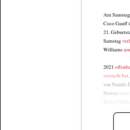
Am Samsta
Coco Gauff 
21. Geburtst
Samstag
ver
Williams
um 
2021
offenba
versucht hat
von Nadals 
Herren
unter
Rafael-Nada