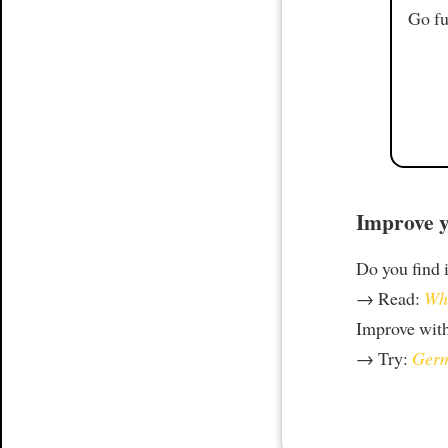
Go fu
Improve y
Do you find i
→ Read:
Why
Improve wit
→ Try:
Germ