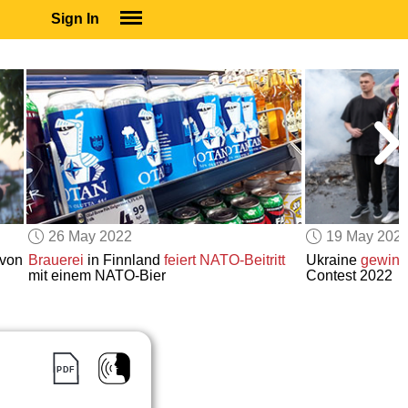
Sign In
SIGN IN
SUBSCRIBE
EDUCATIONAL LICENSES
GIFT CARDS
OTHER LANGUAGES
ABOUT US
ALEXA
26 May 2022
19 May 202
ADJUST COLORS
von
Brauerei
in Finnland
feiert
NATO-Beitritt
Ukraine
gewinn
mit einem NATO-Bier
Contest 2022