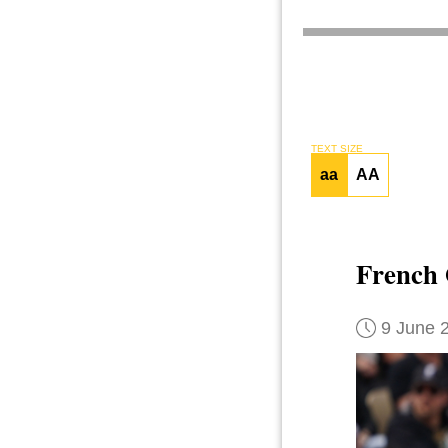
TEXT SIZE
aa
AA
French
9 June 