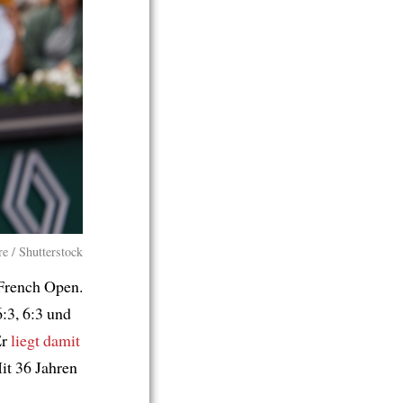
e / Shutterstock
French Open.
:3, 6:3 und
Er
liegt
damit
it 36 Jahren