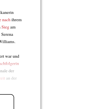
ikanerin
e nach
ihrem
m
Sieg
am
e Serena
illiams.
ert war und
achfolgerin
nale der
eit
an der