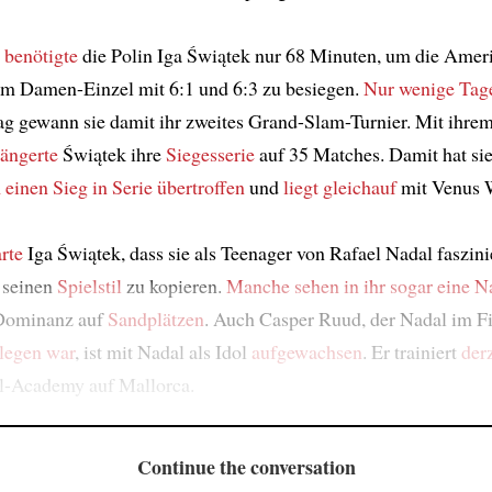
g
benötigte
die Polin Iga Świątek nur 68 Minuten, um die Amer
im Damen-Einzel mit 6:1 und 6:3 zu besiegen.
Nur wenige Tag
ag gewann sie damit ihr zweites Grand-Slam-Turnier. Mit ihre
längerte
Świątek ihre
Siegesserie
auf 35 Matches. Damit hat si
einen Sieg in Serie
übertroffen
und
liegt gleichauf
mit Venus W
rte
Iga Świątek, dass sie als Teenager von Rafael Nadal faszini
, seinen
Spielstil
zu kopieren.
Manche sehen in ihr
sogar eine N
Dominanz auf
Sandplätzen
. Auch Casper Ruud, der Nadal im Fi
legen war
, ist mit Nadal als Idol
aufgewachsen
. Er trainiert
derz
l-Academy auf Mallorca.
Continue the conversation