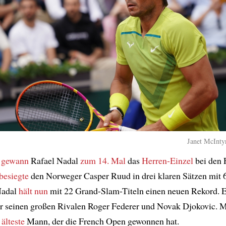
Janet McIntyr
g
gewann
Rafael Nadal
zum 14. Mal
das
Herren-Einzel
bei den 
besiegte
den Norweger Casper Ruud in drei klaren Sätzen mit 6
Nadal
hält nun
mit 22 Grand-Slam-Titeln einen neuen Rekord. 
or seinen großen Rivalen Roger Federer und Novak Djokovic. M
r
älteste
Mann, der die French Open gewonnen hat.