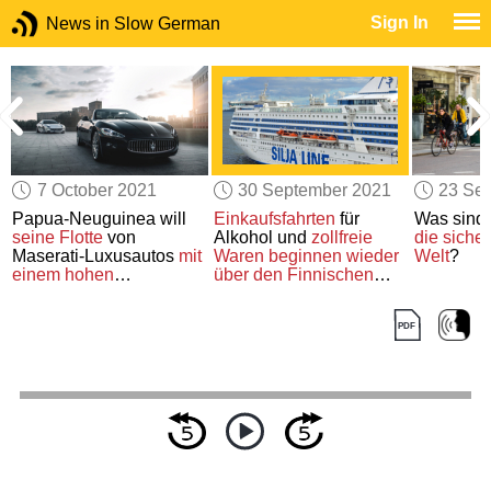
Sign In
News in Slow German
7 October 2021
30 September 2021
23 Se
Papua-Neuguinea will
Einkaufsfahrten
für
Was sind 
seine Flotte
von
Alkohol und
zollfreie
die siche
Maserati-Luxusautos
mit
Waren
beginnen wieder
Welt
?
einem hohen
über den Finnischen
Preisnachlass
verkaufen
Meerbusen