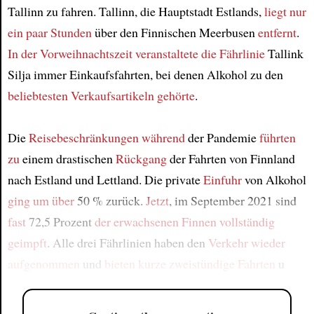
Tallinn zu fahren. Tallinn, die Hauptstadt Estlands,
liegt nur
ein paar Stunden
über den Finnischen Meerbusen
entfernt
.
In der Vorweihnachtszeit
veranstaltete
die Fährlinie
Tallink
Silja immer Einkaufsfahrten, bei denen Alkohol zu den
beliebtesten Verkaufsartikeln
gehörte
.
Die
Reisebeschränkungen
während
der Pandemie
führten
zu
einem drastischen
Rückgang
der Fahrten von Finnland
nach Estland und Lettland. Die private
Einfuhr
von Alkohol
ging
um über
50 % zurück.
Jetzt
, im September 2021 sind
fast
72,5 Prozent
der erwachsenen Finnen
vollständig
geimpft
. Alle drei Fährlinien haben den
Verkehr
wieder
aufgenommen
und
bieten
kurze zweistündige Fahrten
u