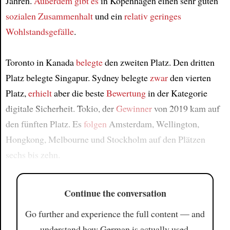
Jahren.
Außerdem
gibt es
in Kopenhagen einen sehr guten
sozialen Zusammenhalt
und ein
relativ geringes
Wohlstandsgefälle
.
Toronto in Kanada
belegte
den zweiten Platz. Den dritten
Platz belegte Singapur. Sydney belegte
zwar
den vierten
Platz,
erhielt
aber die beste
Bewertung
in der Kategorie
digitale Sicherheit. Tokio, der
Gewinner
von 2019 kam auf
den fünften Platz. Es
folgen
Amsterdam, Wellington,
Hongkong, Melbourne und Stockholm auf den Plätzen
sechs bis zehn.
Continue the conversation
Go further and experience the full content — and
understand how German is actually used.