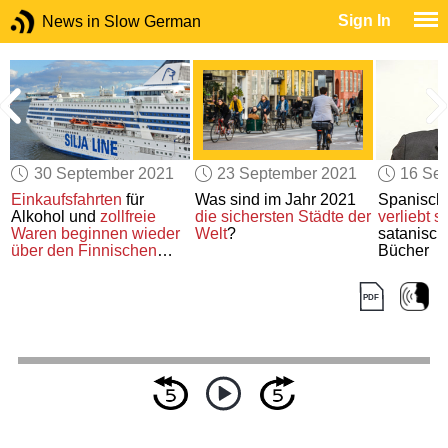
Sign In
News in Slow German
30 September 2021
23 September 2021
16 Se
Einkaufsfahrten
für
Was sind im Jahr 2021
Spanische
Alkohol und
zollfreie
die sichersten Städte
der
verliebt si
t
Waren
beginnen wieder
Welt
?
satanisch
über den Finnischen
Bücher
n
Meerbusen