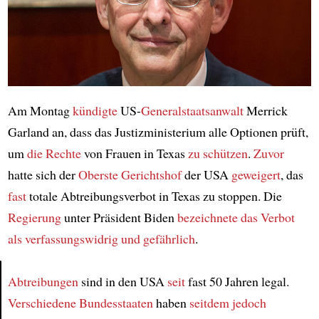
Am Montag
kündigte
US-
Generalstaatsanwalt
Merrick
Garland an, dass das Justizministerium alle Optionen prüft,
um
die Rechte
von Frauen in Texas
zu schützen
.
Zuvor
hatte sich der
Oberste Gerichtshof
der USA
geweigert
, das
fast
totale Abtreibungsverbot in Texas zu stoppen. Die
Regierung
unter Präsident Biden
bezeichnete das Verbot
als verfassungswidrig und gefährlich
.
Abtreibungen
sind in den USA
seit
fast 50 Jahren legal.
Verschiedene Bundesstaaten
haben
seitdem
jedoch
Article