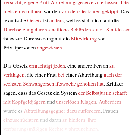
versucht
,
eigene Anti-Abtreibungsgesetze zu erlassen
.
Die
meisten von ihnen
wurden
von den Gerichten
gekippt
. Das
texanische
Gesetz
ist
anders
, weil es sich nicht auf die
Durchsetzung
durch staatliche Behörden
stützt
.
Stattdessen
ist es zur Durchsetzung auf die
Mitwirkung
von
Privatpersonen
angewiesen
.
Das Gesetz
ermächtigt jeden
, eine andere Person
zu
verklagen
, die einer Frau
bei
einer Abtreibung
nach der
sechsten Schwangerschaftswoche
geholfen hat
. Kritiker
sagen, dass das Gesetz ein System
der Selbstjustiz
schafft
–
mit Kopfgeldjägern
und
unseriösen Klagen
.
Außerdem
würde es
Abtreibungsgegner
dazu auffordern
, Frauen
einzuschüchtern
und daran
zu hindern
,
ihre
verfassungsmäßigen Rechte wahrzunehmen
.