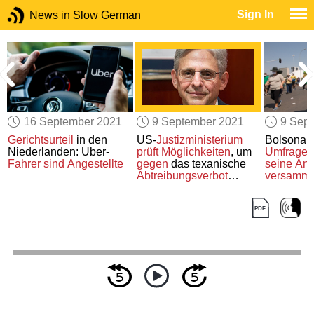
Sign In
News in Slow German
16 September 2021
9 September 2021
9 Sep
Gerichtsurteil
in den
US-
Justizministerium
Bolsonar
t
Niederlanden: Uber-
prüft Möglichkeiten
, um
Umfragew
Fahrer
sind Angestellte
gegen
das texanische
seine An
Abtreibungsverbot
versamme
vorzugehen
Brasilien