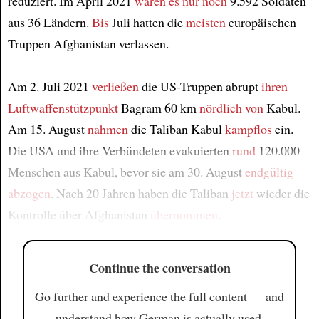
reduziert. Im April 2021
waren es nur noch
9.592 Soldaten
aus 36 Ländern.
Bis
Juli hatten die
meisten
europäischen
Truppen Afghanistan verlassen.
Am 2. Juli 2021
verließen
die US-Truppen abrupt
ihren
Luftwaffenstützpunkt
Bagram 60 km
nördlich von
Kabul.
Am 15. August
nahmen
die Taliban Kabul
kampflos
ein.
Die USA und ihre Verbündeten evakuierten
rund
120.000
Menschen aus Kabul, bevor sie am 30. August
endgültig
abzogen
. Nach 20 Jahren haben die Taliban
jetzt
wieder die
Kontrolle über Afghanistan
übernommen
.
Continue the conversation
Go further and experience the full content — and
understand how German is actually used.