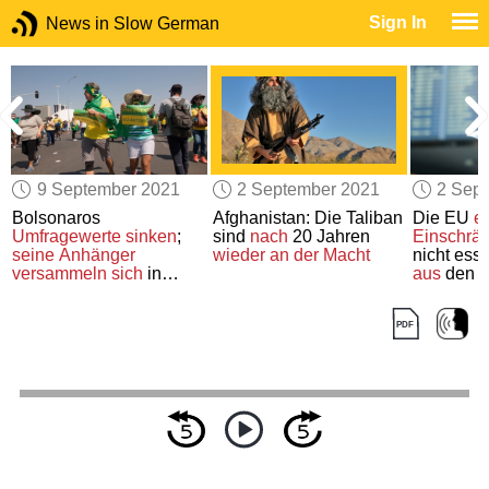
Sign In
News in Slow German
9 September 2021
2 September 2021
2 Sep
Bolsonaros
Afghanistan: Die Taliban
Die EU
e
Umfragewerte
sinken
;
sind
nach
20 Jahren
Einschrä
seine Anhänger
wieder an der Macht
nicht ess
versammeln sich
in
aus
den 
Brasilien