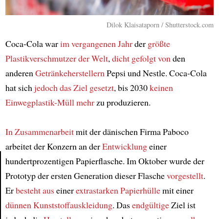
Dilok Klaisataporn / Shutterstock.com
Coca-Cola war
im vergangenen Jahr
der
größte
Plastikverschmutzer der Welt
,
dicht gefolgt von
den
anderen
Getränkeherstellern
Pepsi und Nestle. Coca-Cola
hat sich
jedoch das Ziel gesetzt
, bis 2030
keinen
Einwegplastik-Müll mehr
zu produzieren.
In Zusammenarbeit
mit der dänischen Firma Paboco
arbeitet der Konzern an der
Entwicklung
einer
hundertprozentigen Papierflasche. Im Oktober wurde der
Prototyp der ersten Generation dieser Flasche
vorgestellt
.
Article
Er
besteht aus
einer
extrastarken Papierhülle
mit einer
dünnen Kunststoffauskleidung
. Das
endgültige
Ziel ist