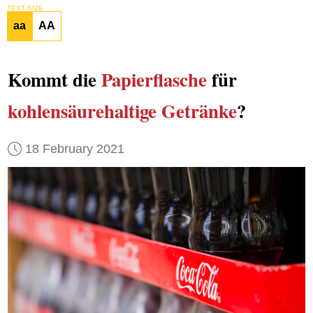
TEXT SIZE
aa
AA
Kommt die
Papierflasche
für
kohlensäurehaltige Getränke
?
18 February 2021