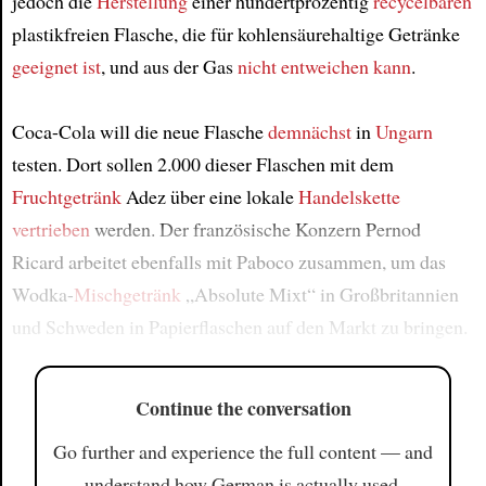
jedoch die
Herstellung
einer hundertprozentig
recycelbaren
plastikfreien Flasche, die für kohlensäurehaltige Getränke
geeignet ist
, und aus der Gas
nicht entweichen kann
.
Coca-Cola will die neue Flasche
demnächst
in
Ungarn
testen. Dort sollen 2.000 dieser Flaschen mit dem
Fruchtgetränk
Adez über eine lokale
Handelskette
vertrieben
werden. Der französische Konzern Pernod
Ricard arbeitet ebenfalls mit Paboco zusammen, um das
Wodka-
Mischgetränk
„Absolute Mixt“ in Großbritannien
und Schweden in Papierflaschen auf den Markt zu bringen.
Continue the conversation
Go further and experience the full content — and
understand how German is actually used.