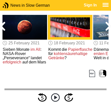
Sign In
News in Slow German
25 February 2021
18 February 2021
11 Feb
Sieben Monate
im All
:
Kommt die
Papierflasche
Dänemark
NASA-Rover
für
kohlensäurehaltige
ersten En
„Perseverance“ landet
Getränke
?
Welt in d
erfolgreich
auf dem Mars