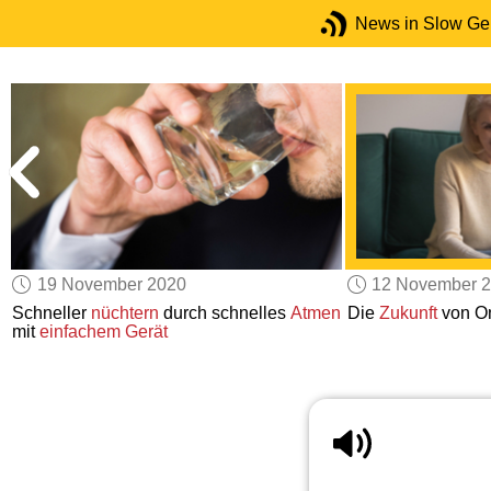
News in Slow G
19 November 2020
12 November 
Schneller
nüchtern
durch schnelles
Atmen
Die
Zukunft
von On
mit
einfachem Gerät