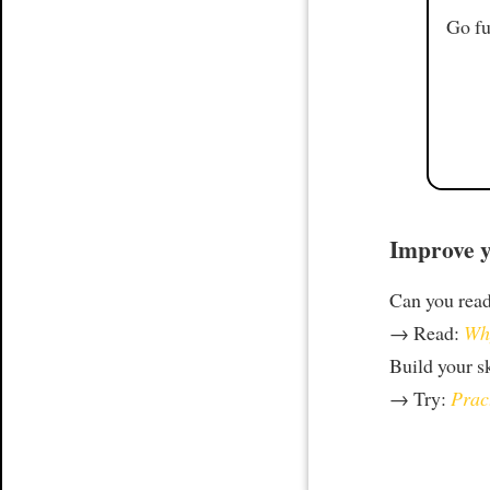
Go fu
Improve y
Can you rea
→ Read:
Why
Build your s
→ Try:
Prac