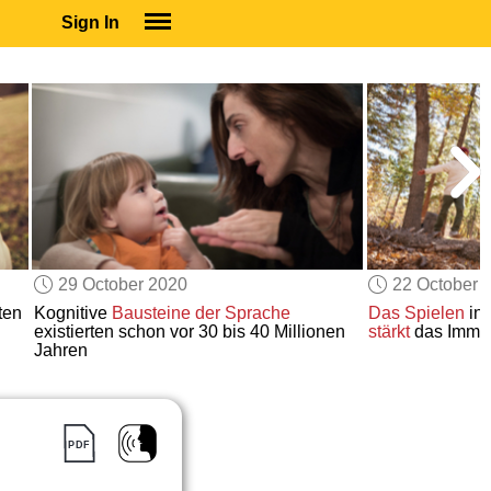
Sign In
SIGN IN
SUBSCRIBE
EDUCATIONAL LICENSES
GIFT CARDS
OTHER LANGUAGES
ABOUT US
ALEXA
29 October 2020
22 October 
ADJUST COLORS
ten
Kognitive
Bausteine der Sprache
Das Spielen
in
existierten schon vor 30 bis 40 Millionen
stärkt
das Immu
Jahren