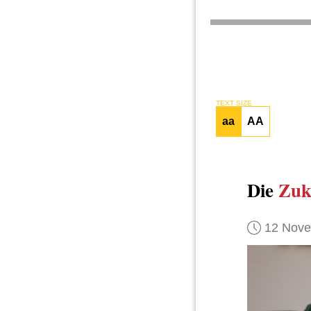
TEXT SIZE
aa
AA
Die
Zuk
12 Nov