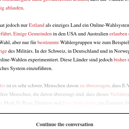
ig
ablaufen
.
at jedoch nur
Estland
als einziges Land ein Online-Wahlsystem
eführt
.
Einige Gemeinden
in den USA und Australien
erlauben
Wahl, aber nur für
bestimmte
Wählergruppen wie zum Beispie
ige
des Militärs. In der Schweiz, in Deutschland und in Norwe
nline-Wahlen experimentiert. Diese Länder sind jedoch
bisher
olches System einzuführen.
des
ist es sehr schwer, Menschen davon
zu überzeugen
, dass E-
ndere Menschen, die davon überzeugt sind, dass dieses
Verfahre
te
Mark D. Ryan, Direktor und
Forschungsleiter
am Zentrum fü
Continue the conversation