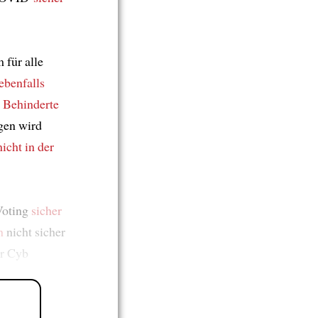
 für alle
ebenfalls
l
Behinderte
gen wird
nicht in der
Voting
sicher
n
nicht sicher
r Cyb