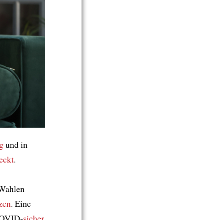
g
und in
eckt
.
 Wahlen
zen
. Eine
COVID-
sicher