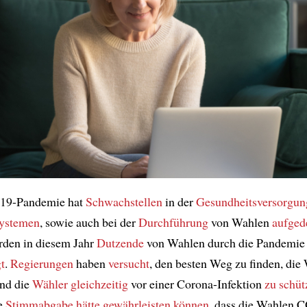
19-Pandemie hat
Schwachstellen
in der
Gesundheitsversorgun
systemen
, sowie auch bei der
Durchführung
von Wahlen
aufged
den in diesem Jahr
Dutzende
von Wahlen durch die Pandemie
t
.
Regierungen
haben
versucht
, den besten Weg zu finden, die
nd die
Wähler
gleichzeitig
vor einer Corona-Infektion
zu schüt
he
Stimmabgabe
hätte gewährleisten können
, dass die Wahlen 