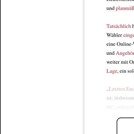
und
planmäß
Tatsächlich
h
Wähler
eing
eine Online-
und
Angehör
weiter mit O
Lage
, ein s
„
Letzten En
ist; insbeso
ist“,
erläuter