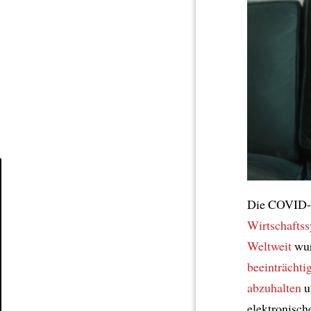
Article
Die COVID-
Wirtschafts
Weltweit
wur
beeinträchtig
abzuhalten
u
elektronisc