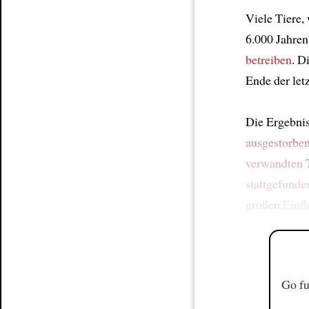
Viele Tiere,
6.000 Jahren
betreiben
. D
Ende der let
Die Ergebnis
ausgestorbe
verwandten
T
stattgefunde
großen
Einfl
Go fu