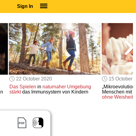
Sign In
SIGN IN
SUBSCRIBE
EDUCATIONAL LICENSES
GIFT CARDS
OTHER LANGUAGES
ABOUT US
ALEXA
22 October 2020
15 October 
ADJUST COLORS
Das Spielen
in
naturnaher Umgebung
„Mikroevolution
en
stärkt
das Immunsystem von Kindern
Menschen mit
z
ohne Weisheit