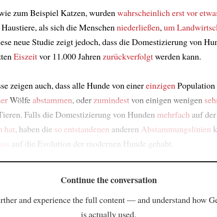
 wie zum Beispiel Katzen, wurden
wahrscheinlich
erst vor etw
 Haustiere, als sich die Menschen
niederließen
,
um Landwirtsch
iese neue Studie zeigt jedoch, dass die Domestizierung von H
zten
Eiszeit
vor 11.000 Jahren
zurückverfolgt
werden kann.
se zeigen auch, dass alle Hunde von einer
einzigen
Population
ner
Wölfe
abstammen
, oder
zumindest
von einigen wenigen
seh
ieren. Falls die Domestizierung von Hunden
mehrfach
auf der
n hat
, haben die
so entstandenen
anderen
Abstammungslinien
k
uss
auf die Evolution der modernen Hunde gehabt.
Continue the conversation
rther and experience the full content — and understand how 
is actually used.