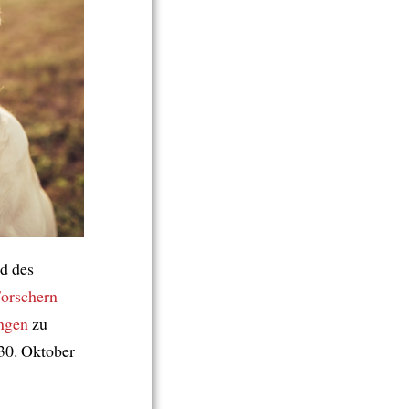
d des
orschern
ngen
zu
0. Oktober