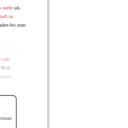
as mehr
als
aft zu
unden bis zum
r nah
 Welt
einen
German