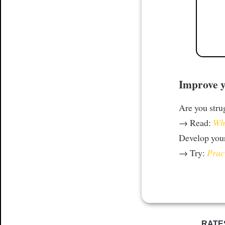
Improve y
Are you stru
→ Read:
Why
Develop your
→ Try:
Prac
RATE