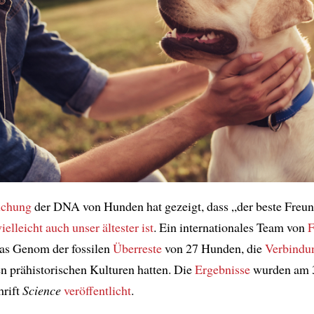
uchung
der DNA von Hunden hat gezeigt, dass „der beste Freun
vielleicht auch unser ältester ist
. Ein internationales Team von
F
das Genom der fossilen
Überreste
von 27 Hunden, die
Verbindu
n prähistorischen Kulturen hatten. Die
Ergebnisse
wurden am 3
hrift
Science
veröffentlicht
.