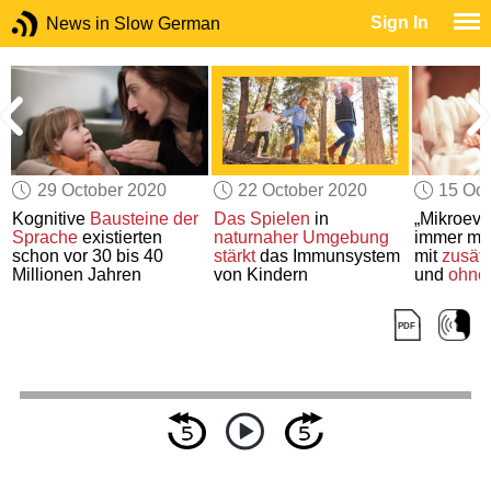
Sign In
News in Slow German
29 October 2020
22 October 2020
15 Oct
Kognitive
Bausteine der
Das Spielen
in
„Mikroevol
Sprache
existierten
naturnaher Umgebung
immer me
schon vor 30 bis 40
stärkt
das Immunsystem
mit
zusätz
Millionen Jahren
von Kindern
und
ohne
Weisheit