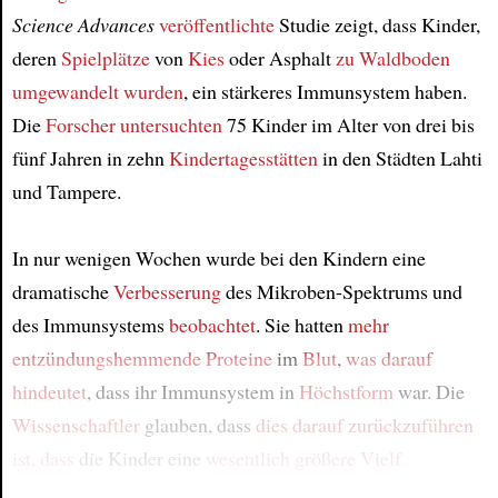
Science Advances
veröffentlichte
Studie zeigt, dass Kinder,
deren
Spielplätze
von
Kies
oder Asphalt
zu Waldboden
umgewandelt wurden
, ein stärkeres Immunsystem haben.
Die
Forscher
untersuchten
75 Kinder im Alter von drei bis
fünf Jahren in zehn
Kindertagesstätten
in den Städten Lahti
und Tampere.
In nur wenigen Wochen wurde bei den Kindern eine
dramatische
Verbesserung
des Mikroben-Spektrums und
des Immunsystems
beobachtet
. Sie hatten
mehr
entzündungshemmende Proteine
im
Blut
,
was darauf
hindeutet
, dass ihr Immunsystem in
Höchstform
war. Die
Wissenschaftler
glauben, dass
dies darauf zurückzuführen
ist, dass
die Kinder eine
wesentlich größere Vielf