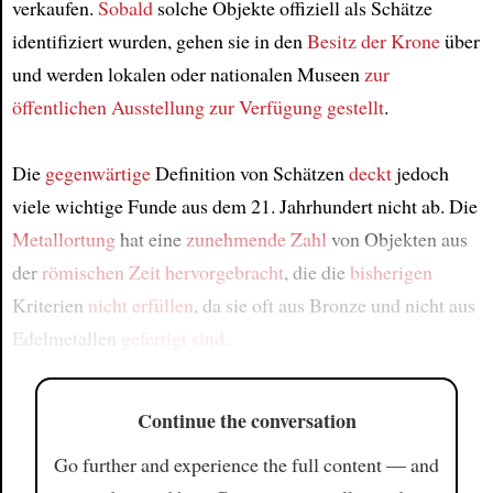
verkaufen.
Sobald
solche Objekte offiziell als Schätze
identifiziert wurden, gehen sie in den
Besitz der Krone
über
und werden lokalen oder nationalen Museen
zur
öffentlichen Ausstellung
zur Verfügung gestellt
.
Die
gegenwärtige
Definition von Schätzen
deckt
jedoch
viele wichtige Funde aus dem 21. Jahrhundert nicht ab. Die
Metallortung
hat eine
zunehmende Zahl
von Objekten aus
der
römischen Zeit
hervorgebracht
, die die
bisherigen
Kriterien
nicht erfüllen
, da sie oft aus Bronze und nicht aus
Edelmetallen
gefertigt sind
.
Continue the conversation
Go further and experience the full content — and