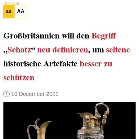
TEXT SIZE
aa
AA
Großbritannien will den
Begriff
„
Schatz
“
neu definieren
, um
seltene
historische Artefakte
besser zu
schützen
10 December 2020