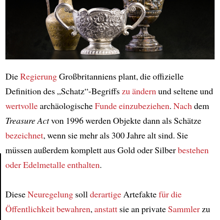
Die
Regierung
Großbritanniens plant, die offizielle
Definition des „Schatz“-Begriffs
zu ändern
und seltene und
wertvolle
archäologische
Funde
einzubeziehen
.
Nach
dem
Treasure Act
von 1996 werden Objekte dann als Schätze
bezeichnet
, wenn sie mehr als 300 Jahre alt sind. Sie
müssen außerdem komplett aus Gold oder Silber
bestehen
oder Edelmetalle enthalten
.
Article
Diese
Neuregelung
soll
derartige
Artefakte
für die
Öffentlichkeit bewahren
,
anstatt
sie an private
Sammler
zu