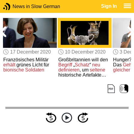
Sign In
News in Slow German
17 December 2020
10 December 2020
3 Dec
e
Französisches Militär
Großbritannien will den
Hunger?
erhält
grünes Licht für
Begriff
„
Schatz
“
neu
Das
Gehi
bionische Soldaten
definieren
, um
seltene
gleicher 
historische Artefakte
besser zu schützen