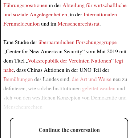
Führungspositionen
in der
Abteilung für wirtschaftliche
und soziale Angelegenheiten
, in der
Internationalen
Fernmeldeunion
und im
Menschenrechtsrat
.
Eine Studie der
überparteilichen Forschungsgruppe
„Center for New American Security“ vom Mai 2019 mit
dem Titel „
Volksrepublik der Vereinten Nationen
“
legt
nahe
, dass Chinas Aktionen in der UNO Teil der
Bemühungen
des Landes sind,
die Art und Weise
neu zu
definieren, wie solche Institutionen
geleitet werden
und
sich von den westlichen Konzepten von Demokratie und
Menschenrechten
Continue the conversation