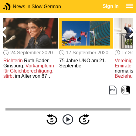
Sign In
News in Slow German
24 September 2020
17 September 2020
17 Se
Richterin
Ruth Bader
75 Jahre UNO am 21.
Vereinigt
Ginsburg,
Vorkämpferin
September
Emirate
u
für Gleichberechtigung
,
normalisi
stirbt
im Alter von 87
Beziehun
Jahren