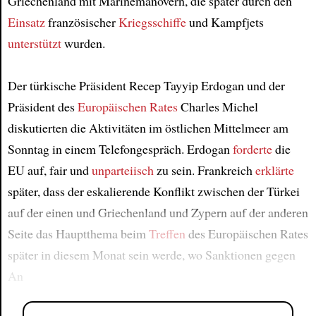
Griechenland mit Marinemanövern, die später durch den
Einsatz
französischer
Kriegsschiffe
und Kampfjets
unterstützt
wurden.
Der türkische Präsident Recep Tayyip Erdogan und der
Präsident des
Europäischen Rates
Charles Michel
diskutierten die Aktivitäten im östlichen Mittelmeer am
Sonntag in einem Telefongespräch. Erdogan
forderte
die
EU auf, fair und
unparteiisch
zu sein. Frankreich
erklärte
später, dass der eskalierende Konflikt zwischen der Türkei
auf der einen und Griechenland und Zypern auf der anderen
Seite das Hauptthema beim
Treffen
des Europäischen Rates
später in diesem Monat sein werde, wo Sanktionen gegen
An