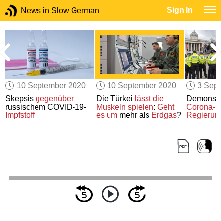
Sign In
News in Slow German
10 September 2020
10 September 2020
3 Sep
Skepsis
gegenüber
Die Türkei
lässt die
Demonstr
russischem COVID-19-
Muskeln spielen
:
Geht
Corona-
Impfstoff
es um
mehr als
Erdgas
?
Regierun