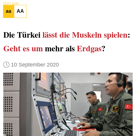
TEXT SIZE
aa
AA
Die Türkei
lässt die Muskeln spielen
:
Geht es um
mehr als
Erdgas
?
10 September 2020