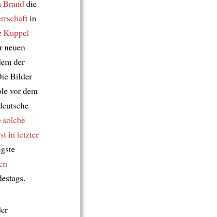
n
Brand
die
rrschaft
in
e
Kuppel
r neuen
dem der
Die Bilder
le vor dem
 deutsche
e
solche
st in letzter
gste
ten
estags.
der