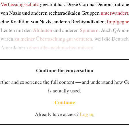
Verfassungsschutz
gewarnt hat. Diese Corona-Demonstration
von Nazis und anderen rechtsradikalen Gruppen
unterwandert
eine Koalition von Nazis, anderen Rechtsradikalen,
Impfgegne
Leuten mit den
Aluhüten
und anderen
Spinnern
. Auch QAnon
waren
zu meiner Überraschung
gut vertreten
, weil die Deutsc
Amerikanern
eben alles nachmachen müssen
.
Continue the conversation
rther and experience the full content — and understand how 
is actually used.
Continue
Already have access?
Log in
.