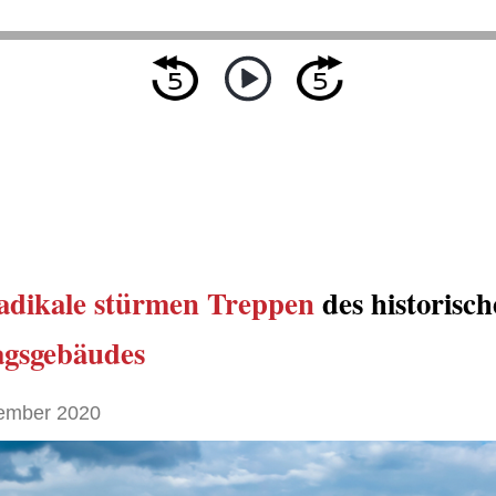
adikale
stürmen
Treppen
des historisc
agsgebäudes
ember 2020