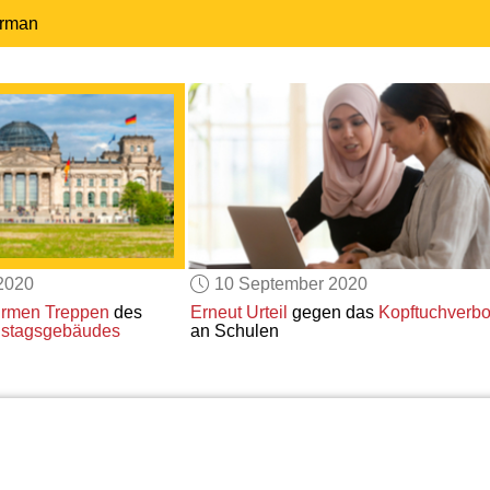
erman
2020
10 September 2020
ürmen
Treppen
des
Erneut
Urteil
gegen das
Kopftuchverbo
hstagsgebäudes
an Schulen