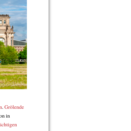
n
.
Grölende
on in
ächtigen