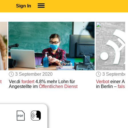
Sign In
SIGN IN
SUBSCRIBE
EDUCATIONAL LICENSES
GIFT CARDS
OTHER LANGUAGES
ABOUT US
ALEXA
3 September 2020
3 Septembe
ADJUST COLORS
t
Ver.di
fordert
4.8% mehr Lohn für
Verbot
einer An
Angestellte im
Öffentlichen Dienst
in Berlin –
fals