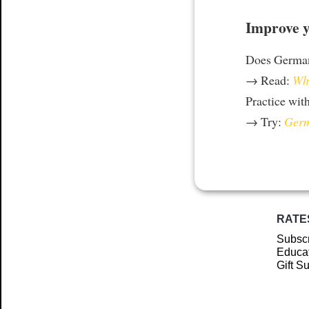
Improve y
Does German
→ Read:
Why
Practice wit
→ Try:
Germ
RATE
Subscr
Educat
Gift S