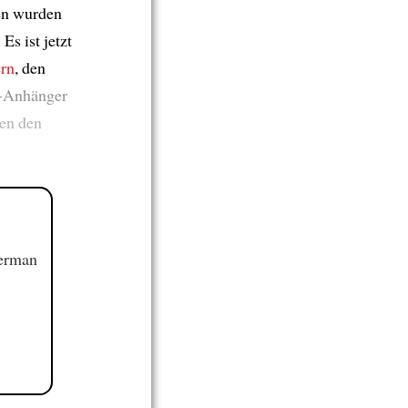
en wurden
. Es ist jetzt
rn
, den
-Anhänger
hen den
German