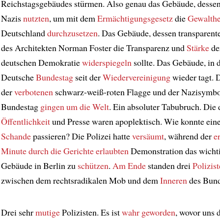
Reichstagsgebäudes stürmen. Also genau das Gebäude, desse
Nazis
nutzten
, um mit dem
Ermächtigungsgesetz
die
Gewalthe
Deutschland
durchzusetzen
. Das Gebäude, dessen transparent
des Architekten Norman Foster die Transparenz und
Stärke
de
deutschen Demokratie
widerspiegeln
sollte. Das Gebäude, in 
Deutsche
Bundestag
seit der
Wiedervereinigung
wieder tagt. 
der
verbotenen
schwarz-weiß-roten Flagge und der Nazisymbo
Bundestag
gingen um die Welt
. Ein absoluter Tabubruch. Die
Öffentlichkeit
und Presse waren apoplektisch. Wie konnte ein
Schande
passieren? Die Polizei hatte
versäumt
, während der
er
Minute
durch die Gerichte erlaubten
Demonstration das wichti
Gebäude in Berlin zu
schützen
.
Am Ende
standen drei
Polizis
zwischen dem rechtsradikalen Mob und dem
Inneren
des Bund
Drei sehr
mutige
Polizisten. Es ist
wahr geworden
, wovor uns 