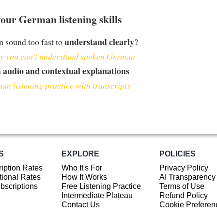
our German listening skills
understand clearly
 sound too fast to
?
 you can't understand spoken German
audio and contextual explanations
h
an listening practice with transcripts
S
EXPLORE
POLICIES
iption Rates
Who It's For
Privacy Policy
ional Rates
How It Works
AI Transparency
ubscriptions
Free Listening Practice
Terms of Use
Intermediate Plateau
Refund Policy
Contact Us
Cookie Preferen