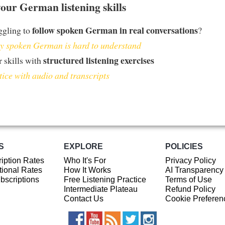
our German listening skills
follow spoken German in real conversations
ggling to
?
 spoken German is hard to understand
structured listening exercises
 skills with
tice with audio and transcripts
S
EXPLORE
POLICIES
iption Rates
Who It's For
Privacy Policy
ional Rates
How It Works
AI Transparency
ubscriptions
Free Listening Practice
Terms of Use
Intermediate Plateau
Refund Policy
Contact Us
Cookie Preferen