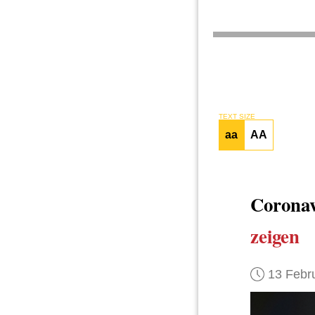
TEXT SIZE
aa
AA
Coronav
zeigen
13 Febr