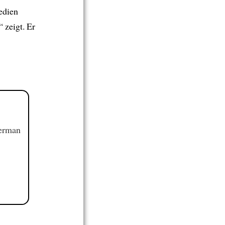
edien
“ zeigt. Er
German