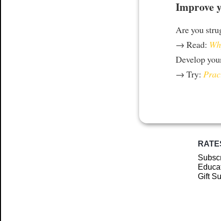
Improve y
Are you stru
→ Read:
Why
Develop your
→ Try:
Prac
RATE
Subscr
Educat
Gift S