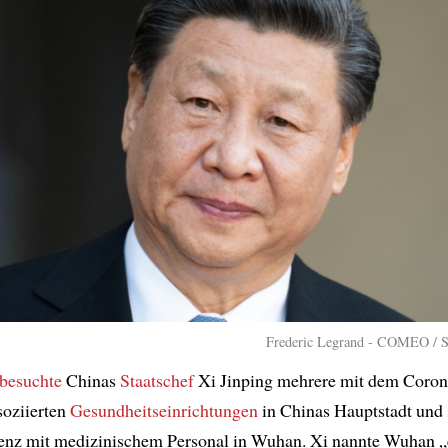
Frederic Legrand - COMEO / S
besuchte
Chinas
Staatschef
Xi Jinping mehrere mit dem Coron
soziierten
Gesundheitseinrichtungen
in Chinas Hauptstadt und 
enz mit medizinischem Personal in Wuhan. Xi nannte Wuhan „