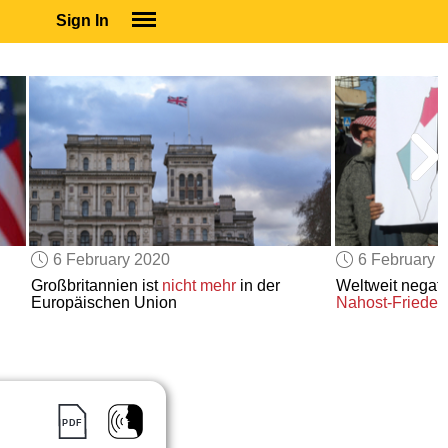
Sign In
SIGN IN
SUBSCRIBE
EDUCATIONAL LICENSES
GIFT CARDS
OTHER LANGUAGES
ABOUT US
ALEXA
6 February 2020
6 February 
ADJUST COLORS
Großbritannien ist
nicht mehr
in der
Weltweit negat
Europäischen Union
Nahost-Frieden