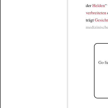
der
Helden
“
verbreiteten
trägt
Gesicht
medizinisch
Go fu