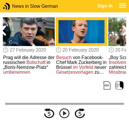
Sign In
News in Slow German
27 February 2020
20 February 2020
20 Feb
Prag will die Adresse der
Besuch
von Facebook-
„Boy Sco
ation
russischen
Botschaft
in
Chef Mark Zuckerberg in
Insolvenz
„Boris-Nemzow-Platz“
Brüssel
im Vorfeld
neuer
zahlreich
umbenennen
Gesetzesvorlagen
zu
Missbrau
künstlicher Intelligenz