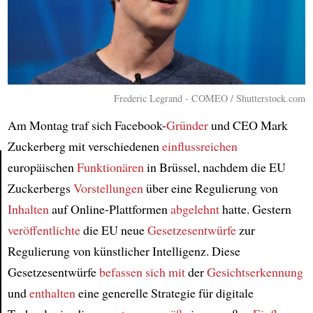
Frederic Legrand - COMEO / Shutterstock.com
Am Montag traf sich Facebook-
Gründer
und CEO Mark
Zuckerberg mit verschiedenen
einflussreichen
europäischen
Funktionären
in Brüssel, nachdem die EU
Zuckerbergs
Vorstellungen
über eine Regulierung von
Article
Inhalten
auf Online-Plattformen
abgelehnt
hatte. Gestern
veröffentlichte
die EU neue
Gesetzesentwürfe
zur
Regulierung von künstlicher Intelligenz. Diese
Gesetzesentwürfe
befassen sich mit
der
Gesichtserkennung
und
enthalten
eine generelle Strategie für digitale