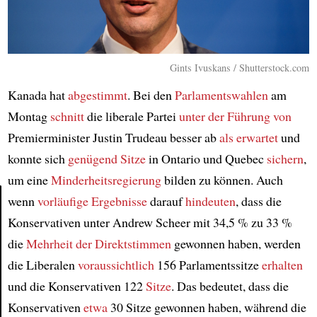
Gints Ivuskans / Shutterstock.com
Kanada hat
abgestimmt
. Bei den
Parlamentswahlen
am
Montag
schnitt
die liberale Partei
unter der Führung von
Premierminister Justin Trudeau besser ab
als erwartet
und
konnte sich
genügend Sitze
in Ontario und Quebec
sichern
,
um eine
Minderheitsregierung
bilden zu können. Auch
wenn
vorläufige Ergebnisse
darauf
hindeuten
, dass die
Konservativen unter Andrew Scheer mit 34,5 % zu 33 %
Article
die
Mehrheit der Direktstimmen
gewonnen haben, werden
die Liberalen
voraussichtlich
156 Parlamentssitze
erhalten
und die Konservativen 122
Sitze
. Das bedeutet, dass die
Konservativen
etwa
30 Sitze gewonnen haben, während die