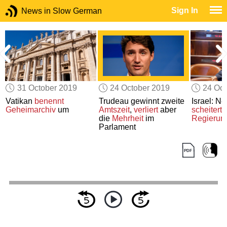
Sign In
News in Slow German
31 October 2019
24 October 2019
24 Oct
i
Vatikan
benennt
Trudeau gewinnt zweite
Israel: N
Geheimarchiv
um
Amtszeit
,
verliert
aber
scheitert
b
die
Mehrheit
im
Regierun
Parlament