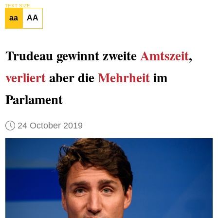
TEXT SIZE
aa
AA
Trudeau gewinnt zweite
Amtszeit
,
verliert
aber die
Mehrheit
im
Parlament
24 October 2019