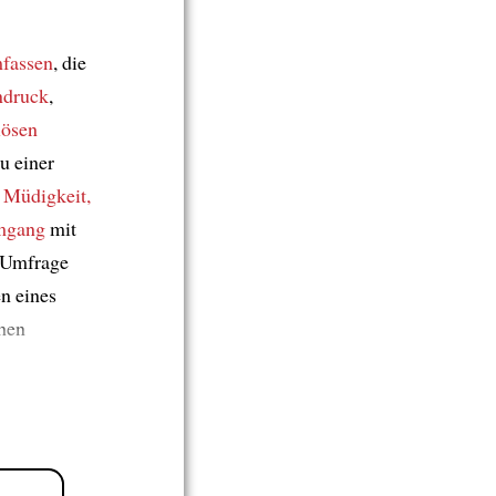
fassen
, die
ndruck
,
lösen
u einer
 Müdigkeit,
mgang
mit
 Umfrage
n eines
ehen