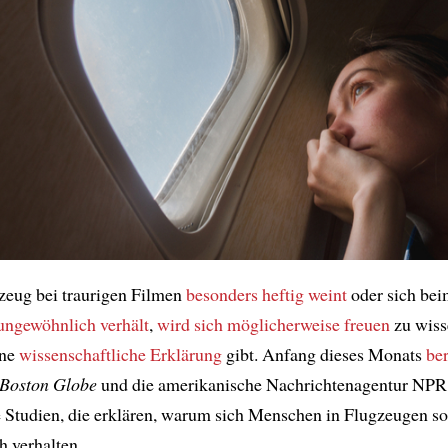
zeug bei traurigen Filmen
besonders heftig weint
oder sich bei
ungewöhnlich verhält
,
wird sich möglicherweise freuen
zu wiss
ine
wissenschaftliche Erklärung
gibt. Anfang dieses Monats
ber
 Boston Globe
und die amerikanische Nachrichtenagentur NPR
 Studien, die erklären, warum sich Menschen in Flugzeugen so
 verhalten.