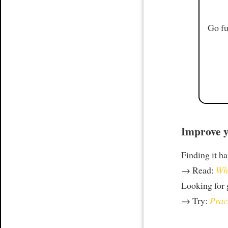
Go fu
Improve y
Finding it h
→ Read:
Why
Looking for
→ Try:
Prac