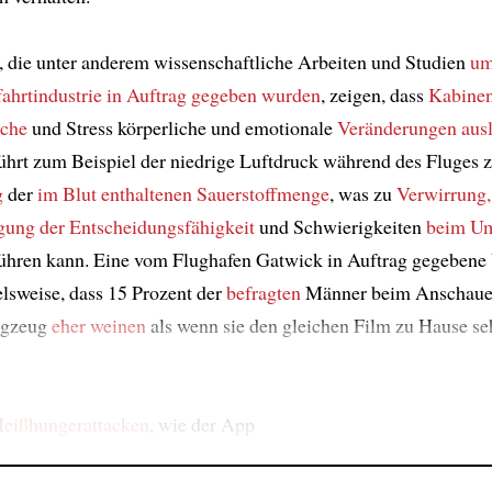
, die unter anderem wissenschaftliche Arbeiten und Studien
um
fahrtindustrie
in Auftrag gegeben wurden
, zeigen, dass
Kabine
che
und Stress körperliche und emotionale
Veränderungen
aus
ührt zum Beispiel der niedrige Luftdruck während des Fluges z
g
der
im Blut enthaltenen Sauerstoffmenge
, was zu
Verwirrung,
gung der Entscheidungsfähigkeit
und Schwierigkeiten
beim U
ühren kann. Eine vom Flughafen Gatwick in Auftrag gegebene
lsweise, dass 15 Prozent der
befragten
Männer beim Anschaue
ugzeug
eher weinen
als wenn sie den gleichen Film zu Hause s
Heißhungerattacken
, wie der App