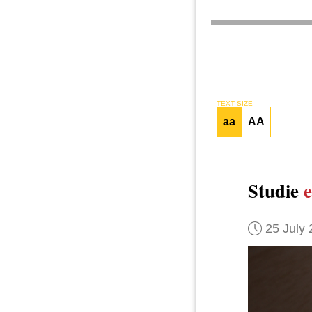
TEXT SIZE
aa
AA
Studie
e
25 July