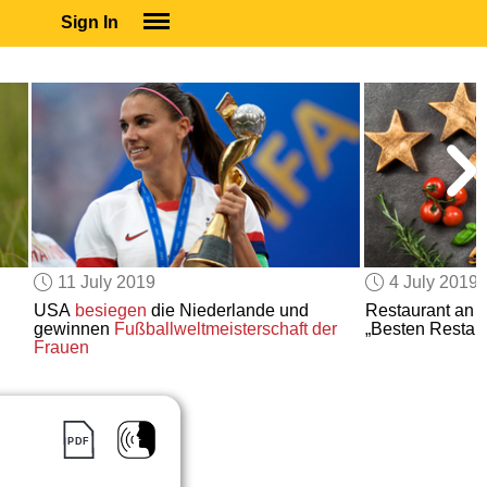
Sign In
SIGN IN
SUBSCRIBE
EDUCATIONAL LICENSES
GIFT CARDS
OTHER LANGUAGES
ABOUT US
ALEXA
11 July 2019
4 July 2019
ADJUST COLORS
USA
besiegen
die Niederlande und
Restaurant an 
gewinnen
Fußballweltmeisterschaft der
„Besten Restau
Frauen