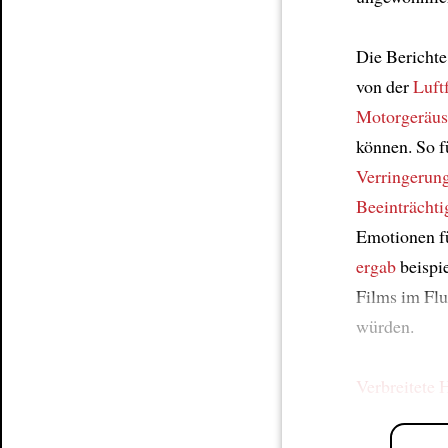
Die Berichte
von der
Luft
Motorgeräus
können. So f
Verringerun
Beeinträchti
Emotionen f
ergab
beispie
Films im Fl
würden.
Verbreitete 