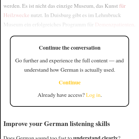
werden. Es ist nicht das einzige Museum, das Kunst
für
Heilzwecke
nutzt. In Duisburg gibt es im Lehmbruck
Museum ein erfolgreiches Programm für
Demenzpatienten
.
Continue the conversation
Go further and experience the full content — and
understand how German is actually used.
Continue
Already have access?
Log in
.
Improve your German listening skills
understand clearly
Does German sound too fast to
?