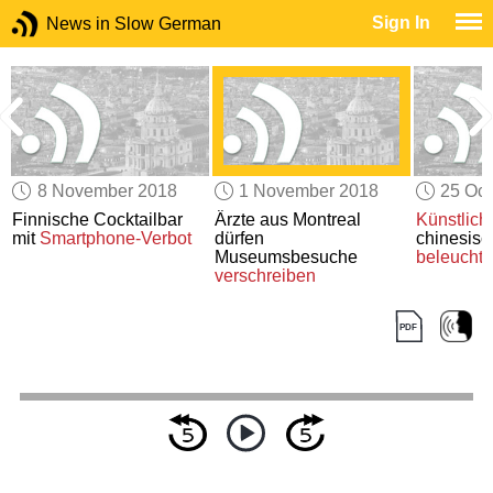
Sign In
News in Slow German
8 November 2018
1 November 2018
25 Oct
Finnische Cocktailbar
Ärzte aus Montreal
Künstlich
mit
Smartphone-Verbot
dürfen
chinesisc
Museumsbesuche
beleucht
verschreiben