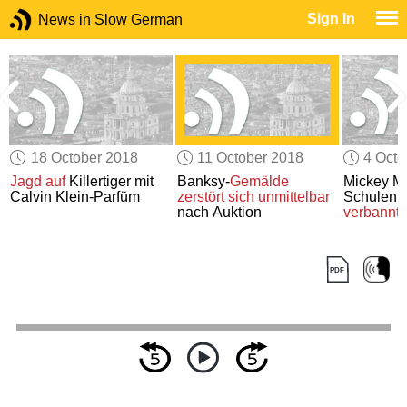
Sign In
News in Slow German
18 October 2018
11 October 2018
4 Octo
Jagd auf
Killertiger mit
Banksy-
Gemälde
Mickey M
Calvin Klein-Parfüm
zerstört sich
unmittelbar
Schulen i
nach Auktion
verbannt