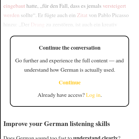
eingebaut
hatte, „für den Fall, dass es jemals
versteigert
werden
sollte“. Er fügte auch ein
Zitat
von Pablo Picasso
hinzu: „Der
Drang
zu zerstören, ist auch ein kreativ
Continue the conversation
Go further and experience the full content — and
understand how German is actually used.
Continue
Already have access?
Log in
.
Improve your German listening skills
understand clearly
Does German sound too fast to
?