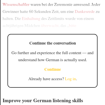
Wissenschaftler
waren bei der Zeremonie anwesend. Jeder
Gewinner hatte 60 Sekunden Zeit, um eine
Dankesrede
zu
halten. Die
Einhaltung
des Zeitlimits wurde von einem
achtjährigen Mädchen
überwacht
, das „
bitte
Continue the conversation
Go further and experience the full content — and
understand how German is actually used.
Continue
Already have access?
Log in
.
Improve your German listening skills