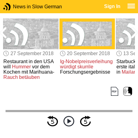
Sign In
News in Slow German
27 September 2018
20 September 2018
13 Se
Restaurant in den USA
Ig-Nobelpreisverleihung
Starbucks 
will
Hummer
vor dem
würdigt
skurrile
erste ital
Kochen mit Marihuana-
Forschungsergebnisse
in
Mailan
Rauch
betäuben