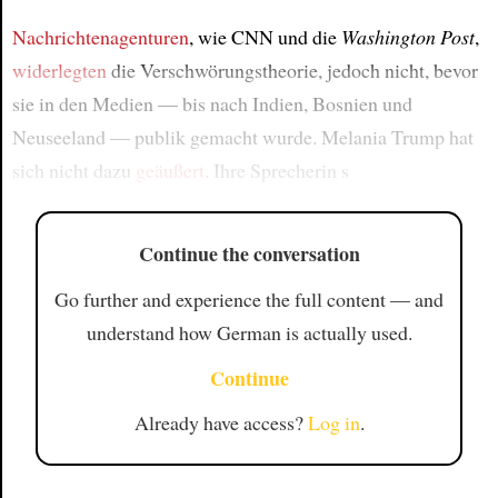
Nachrichtenagenturen
, wie CNN und die
Washington Post
,
widerlegten
die Verschwörungstheorie, jedoch nicht, bevor
sie in den Medien — bis nach Indien, Bosnien und
Neuseeland — publik gemacht wurde. Melania Trump hat
sich nicht dazu
geäußert
. Ihre Sprecherin s
Continue the conversation
Go further and experience the full content — and
understand how German is actually used.
Continue
Already have access?
Log in
.