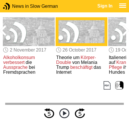
Sign In
News in Slow German
2 November 2017
26 October 2017
19 Oct
Alkoholkonsum
Theorie um
Körper-
Italieneri
verbessert
die
Double
von Melania
auf
Krank
Aussprache
bei
Trump
beschäftigt
das
Pflege
ihr
Fremdsprachen
Internet
Hundes