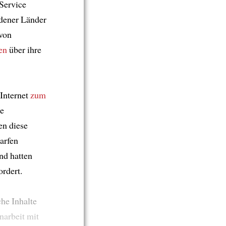
-Service
dener Länder
von
en
über ihre
 Internet
zum
ge
n diese
arfen
nd hatten
ordert.
che Inhalte
narbeit mit