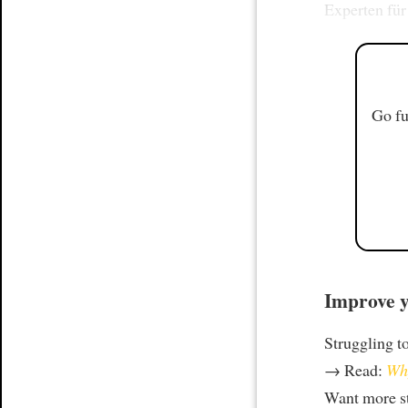
Experten fü
Go fu
Improve y
Struggling t
→ Read:
Why
Want more st