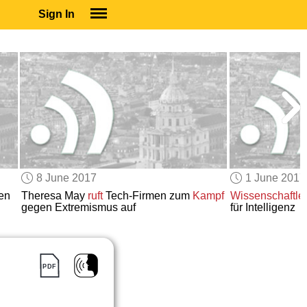
Sign In
SIGN IN
SUBSCRIBE
EDUCATIONAL LICENSES
GIFT CARDS
OTHER LANGUAGES
ABOUT US
ALEXA
8 June 2017
1 June 2017
ADJUST COLORS
en
Theresa May
ruft
Tech-Firmen zum
Kampf
Wissenschaftle
gegen Extremismus auf
für Intelligenz