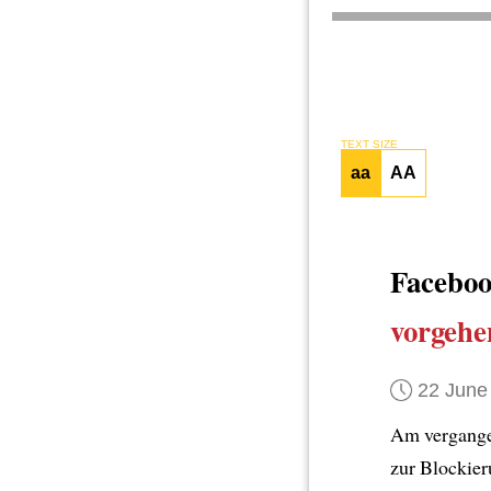
TEXT SIZE
aa
AA
Faceboo
vorgehe
22 June
Am vergang
zur Blockier