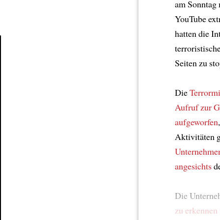
am Sonntag 
YouTube extr
hatten die I
terroristisc
Seiten zu st
Article
Die
Terrormi
Aufruf zur G
aufgeworfen
Aktivitäten 
Unternehme
angesichts
d
Die Unterne
zu erkennen