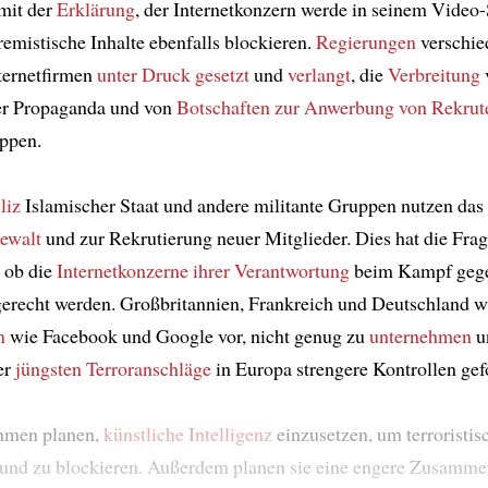
mit der
Erklärung
, der Internetkonzern werde in seinem Video
emistische Inhalte ebenfalls blockieren.
Regierungen
verschie
nternetfirmen
unter Druck gesetzt
und
verlangt
, die
Verbreitung
her Propaganda und von
Botschaften zur Anwerbung von Rekrut
oppen.
liz
Islamischer Staat und andere militante Gruppen nutzen das
ewalt
und zur Rekrutierung neuer Mitglieder. Dies hat die Fra
, ob die
Internetkonzerne
ihrer Verantwortung
beim Kampf gege
gerecht werden. Großbritannien, Frankreich und Deutschland w
n
wie Facebook und Google vor, nicht genug zu
unternehmen
u
er
jüngsten Terroranschläge
in Europa strengere Kontrollen gef
hmen planen,
künstliche Intelligenz
einzusetzen, um terroristis
und zu blockieren. Außerdem planen sie eine engere Zusamme