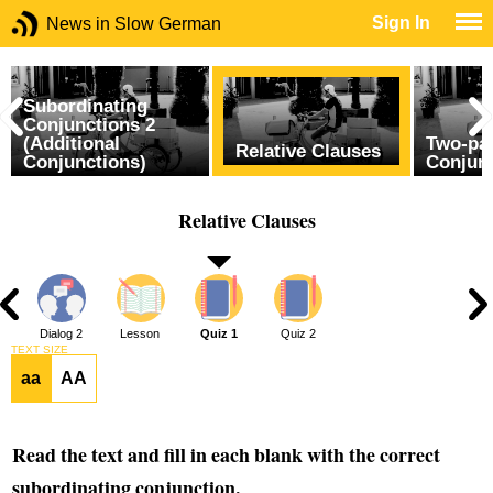
Sign In
News in Slow German
Subordinating
Conjunctions 2
(Additional
Two-pa
Relative Clauses
Conjunctions)
Conjun
Relative Clauses
1
Dialog 2
Lesson
Quiz 1
Quiz 2
TEXT SIZE
aa
AA
Read the text and fill in each blank with the correct
subordinating conjunction.