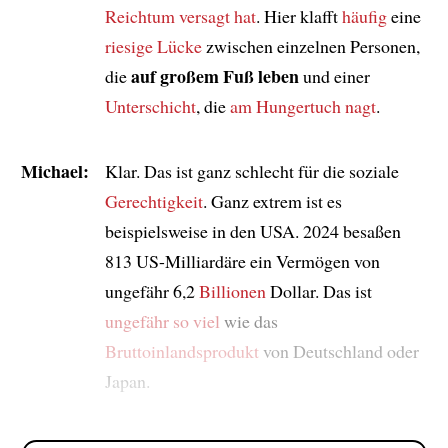
Reichtum
versagt hat
. Hier klafft
häufig
eine
riesige Lücke
zwischen einzelnen Personen,
auf großem Fuß leben
die
und einer
Unterschicht
, die
am Hungertuch nagt
.
Michael:
Klar. Das ist ganz schlecht für die soziale
Gerechtigkeit
. Ganz extrem ist es
beispielsweise in den USA. 2024 besaßen
813 US-Milliardäre ein Vermögen von
ungefähr 6,2
Billionen
Dollar. Das ist
ungefähr so viel
wie das
Bruttoinlandsprodukt
von Deutschland oder
Japan.