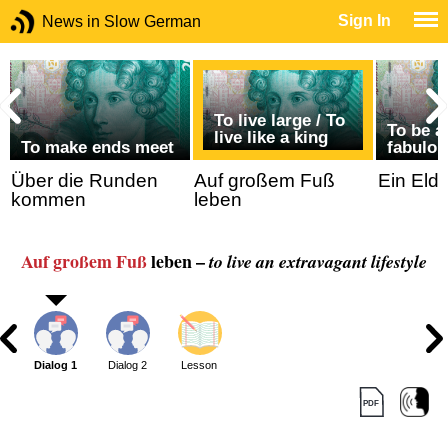
Sign In
News in Slow German
To live large / To
To be a
live like a king
To make ends meet
fabulou
Über die Runden
Auf großem Fuß
Ein Eld
kommen
leben
Auf großem Fuß
leben –
to live an extravagant lifestyle
Dialog 1
Dialog 2
Lesson