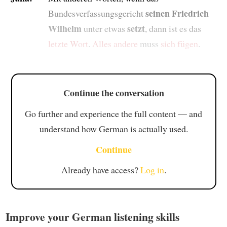
seinen Friedrich
Bundesverfassungsgericht
Wilhelm
setzt
unter etwas
, dann ist es das
letzte Wort
.
Alles andere
muss
sich fügen
.
Continue the conversation
Go further and experience the full content — and
understand how German is actually used.
Continue
Already have access?
Log in
.
Improve your German listening skills