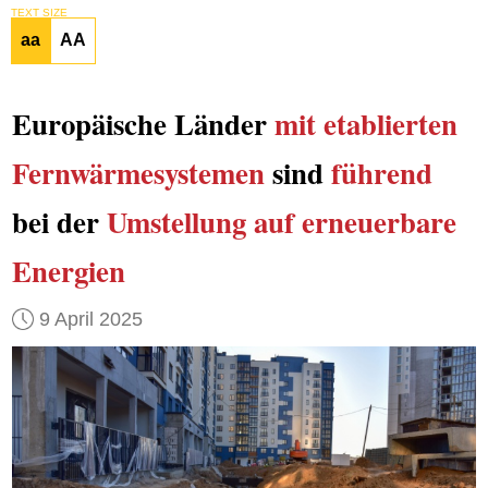
TEXT SIZE
aa
AA
Europäische Länder
mit etablierten
Fernwärmesystemen
sind
führend
bei der
Umstellung auf erneuerbare
Energien
9 April 2025