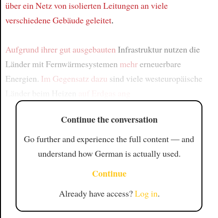
über ein Netz
von isolierten Leitungen
an viele
verschiedene Gebäude
geleitet
.
Aufgrund
ihrer gut ausgebauten
Infrastruktur nutzen die
Länder mit Fernwärmesystemen
mehr
erneuerbare
Energien.
Im Gegensatz dazu
sind viele westeuropäische
Länder beim Heizen
auf Erdgas ang
Continue the conversation
Go further and experience the full content — and
understand how German is actually used.
Continue
Already have access?
Log in
.