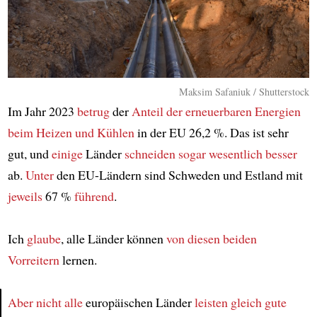
Maksim Safaniuk / Shutterstock
Im Jahr 2023
betrug
der
Anteil der erneuerbaren Energien
beim Heizen und Kühlen
in der EU 26,2 %. Das ist sehr
gut, und
einige
Länder
schneiden
sogar wesentlich besser
ab.
Unter
den EU-Ländern sind Schweden und Estland mit
jeweils
67 %
führend
.
Ich
glaube
, alle Länder können
von diesen beiden
Vorreitern
lernen.
Aber nicht alle
europäischen Länder
leisten gleich gute