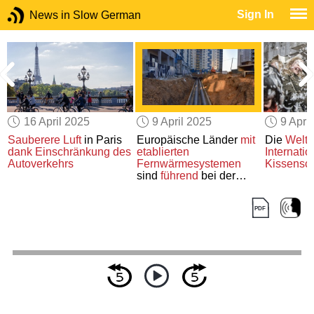
Sign In
News in Slow German
16 April 2025
9 April 2025
9 Apri
Sauberere Luft
in Paris
Europäische Länder
mit
Die
Welt
dank
Einschränkung des
etablierten
Internati
Autoverkehrs
Fernwärmesystemen
Kissensch
sind
führend
bei der
Umstellung auf
erneuerbare Energien