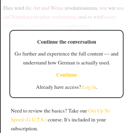
Dies wird
die Art und Weise
revolutionieren,
wie
wir
uns
auf Naturkatastrophen vorbereiten
, und es wird
unser
Verständnis von Klimafragen
verbessern.
Continue the conversation
Go further and experience the full content — and
understand how German is actually used.
Continue
Already have access?
Log in
.
Need to review the basics? Take our
Get Up To
Speed (G.U.T.S.)
course. It's included in your
subscription.