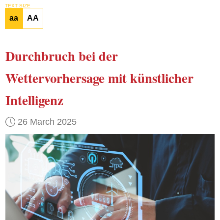
TEXT SIZE
aa
AA
Durchbruch
bei der
Wettervorhersage
mit künstlicher
Intelligenz
26 March 2025