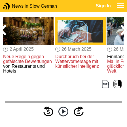
Sign In
News in Slow German
2 April 2025
26 March 2025
26 Ma
g
Neue Regeln gegen
Durchbruch
bei der
Finnland 
gefälschte Bewertungen
Wettervorhersage
mit
Mal
in Fo
von Restaurants und
künstlicher Intelligenz
glücklich
Hotels
Welt