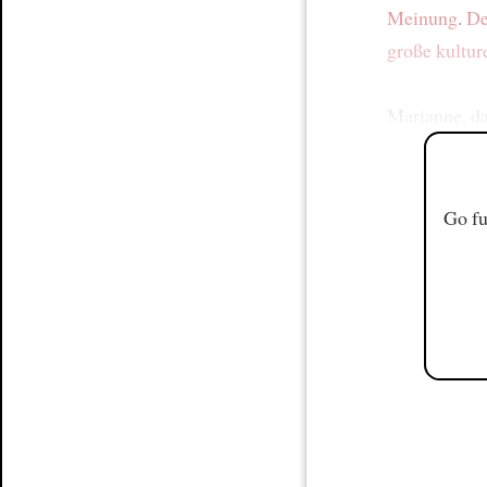
Meinung
.
D
große kultur
Marianne, d
Go fu