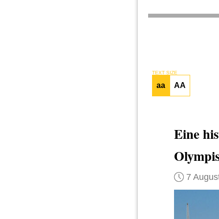
TEXT SIZE
aa
AA
Eine hi
Olympis
7 Augus