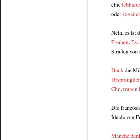
eine
lebhafte
oder
sogar e
Nein, es ist 
Freiheit
.
Es i
Straßen von 
Doch
die M
Ursprünglic
Chr.
,
trugen
Die französ
Ideale von F
Manche denk