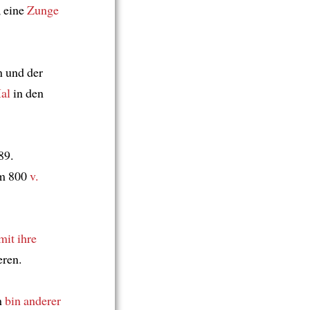
, eine
Zunge
n und der
al
in den
89.
um 800
v.
mit
ihre
eren.
h
bin anderer