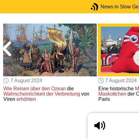
News in Slow G
7 August 2024
7 August 2024
f
Wie
Reisen über den Ozean
die
Eine historische
M
Wahrscheinlichkeit der Verbreitung
von
Maskottchen
der O
Viren
erhöhten
Paris