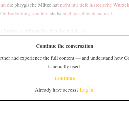
enn
die phrygische Mütze hat
nicht nur
tiefe historische Wurzel
elle Bedeutung
,
sondern
sie ist
auch geschlechtsneutral
.
as Symbol der Französischen Republik,
trä
Continue the conversation
rther and experience the full content — and understand how 
is actually used.
Continue
Already have access?
Log in
.