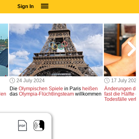
Sign In
SIGN IN
SUBSCRIBE
EDUCATIONAL LICENSES
GIFT CARDS
OTHER LANGUAGES
ABOUT US
ALEXA
24 July 2024
17 July 202
ADJUST COLORS
Die
Olympischen Spiele
in Paris
heißen
Änderungen
de
len
das
Olympia-Flüchtlingsteam
willkommen
fast die Hälfte
d
Todesfälle
verh