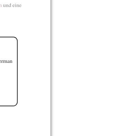
n
und eine
German