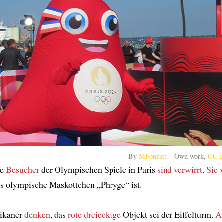
By
MFonzatti
-
Own work
,
CC B
le
Besucher
der Olympischen Spiele in Paris
sind verwirrt
.
Sie 
as olympische Maskottchen „Phryge“ ist.
ikaner
denken
, das
rote dreieckige
Objekt sei der Eiffelturm.
A