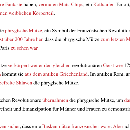
re Fantasie
haben,
vermuten Mais-Chips
, ein
Kothaufen
-Emoji
inen weiblichen Körperteil
.
die
phrygische Mütze
, ein Symbol der Französischen Revolutio
st über 200 Jahre her
, dass die phrygische Mütze
zum letzten M
Paris
zu sehen war
.
ütze
verkörpert weiter
den gleichen
revolutionären
Geist
wie
17
h
kommt sie
aus dem antiken Griechenland
. Im antiken Rom, 
befreite Sklaven
die phrygische Mütze.
ischen Revolutionäre
übernahmen
die phrygische Mütze, um
da
reiheit und Emanzipation für Männer und Frauen zu demonstri
en sicher
, dass eine
Baskenmütze
französischer wäre
.
Aber
ic