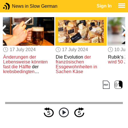
Sign In
News in Slow German
17 July 2024
17 July 2024
10 Jul
e
Änderungen
der
Die Evolution
der
Rubik‘s
Z
Lebensweise
könnten
französischen
wird 50 Ja
m
fast die Hälfte
der
Essgewohnheiten
in
krebsbedingten
Sachen Käse
Todesfälle
verhindern