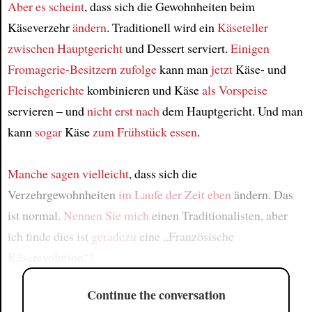
Aber es scheint
, dass sich die Gewohnheiten beim
Käseverzehr
ändern
. Traditionell wird ein
Käseteller
zwischen Hauptgericht
und Dessert serviert.
Einigen
Fromagerie-Besitzern zufolge
kann man
jetzt
Käse- und
Fleischgerichte
kombinieren und Käse
als Vorspeise
servieren – und
nicht erst nach
dem Hauptgericht. Und man
kann
sogar
Käse
zum Frühstück essen
.
Manche sagen vielleicht
, dass sich die
Verzehrgewohnheiten
im Laufe der Zeit
eben
ändern. Das
ist normal.
Nennen Sie mich
einen Traditionalisten, aber
ich finde dies ist
geradezu
eine „Französische
Käserevolution“!
Continue the conversation