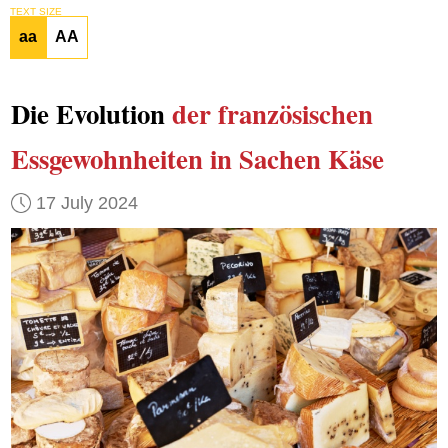
TEXT SIZE
aa
AA
Die Evolution
der französischen
Essgewohnheiten
in Sachen Käse
17 July 2024