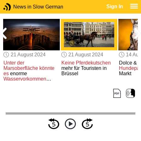
Sign In
News in Slow German
21 August 2024
21 August 2024
14 Aug
Unter der
Keine
Pferdekutschen
Dolce & 
Marsoberfläche
könnte
mehr für Touristen in
Hundepa
es
enorme
Brüssel
Markt
Wasservorkommen
geben