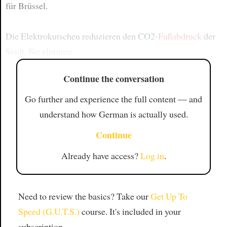
für Brüssel.
Die Elektrokutschen reduzieren den CO2-
Fußabdruck
der
Stadt. Sie eliminie
Continue the conversation
Go further and experience the full content — and
understand how German is actually used.
Continue
Already have access?
Log in
.
Need to review the basics? Take our
Get Up To
Speed (G.U.T.S.)
course. It's included in your
subscription.