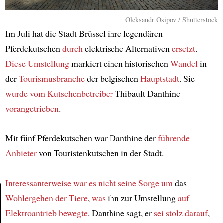
Oleksandr Osipov / Shutterstock
Im Juli hat die Stadt Brüssel ihre legendären
Pferdekutschen
durch
elektrische Alternativen
ersetzt
.
Diese Umstellung
markiert einen historischen
Wandel
in
der
Tourismusbranche
der belgischen
Hauptstadt
. Sie
wurde
vom Kutschenbetreiber
Thibault Danthine
vorangetrieben
.
Mit fünf Pferdekutschen war Danthine der
führende
Anbieter
von Touristenkutschen in der Stadt.
Interessanterweise
war es nicht
seine Sorge um
das
Wohlergehen der Tiere
,
was
ihn zur Umstellung
auf
Elektroantrieb
bewegte
. Danthine sagt, er
sei stolz darauf
,
Article