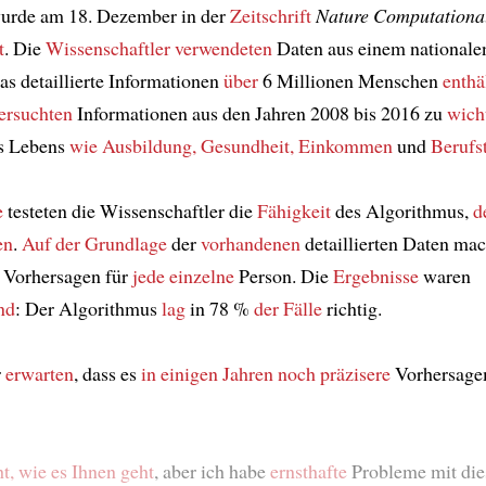
wurde am 18. Dezember in der
Zeitschrift
Nature Computationa
t
. Die
Wissenschaftler
verwendeten
Daten aus einem nationalen
s detaillierte Informationen
über
6 Millionen Menschen
enthä
ersuchten
Informationen aus den Jahren 2008 bis 2016 zu
wich
s Lebens
wie Ausbildung, Gesundheit, Einkommen
und
Berufst
e
testeten die Wissenschaftler die
Fähigkeit
des Algorithmus,
d
en
.
Auf der Grundlage
der
vorhandenen
detaillierten Daten mac
 Vorhersagen für
jede einzelne
Person. Die
Ergebnisse
waren
nd
: Der Algorithmus
lag
in 78 %
der Fälle
richtig.
r
erwarten
, dass es
in einigen Jahren
noch präzisere
Vorhersage
t, wie es Ihnen geht
, aber ich habe
ernsthafte
Probleme mit dies