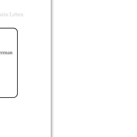
sein Leben
German