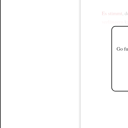
Es stimmt
, 
verlängern
k
Go fu