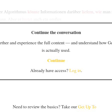
der Algorithmus
könnte
Informationen darüber
liefern
,
wie
man 
ann. Aber er
bietet
auch ein großes
Continue the conversation
rther and experience the full content — and understand how 
is actually used.
Continue
Already have access?
Log in
.
Need to review the basics? Take our
Get Up To