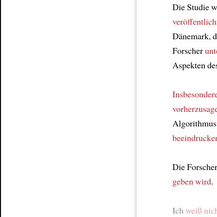
Die Studie 
veröffentlich
Dänemark, da
Forscher
unt
Aspekten de
Insbesonder
vorherzusag
Algorithmus
beeindrucke
Die Forsche
geben wird
.
Ich
weiß nich