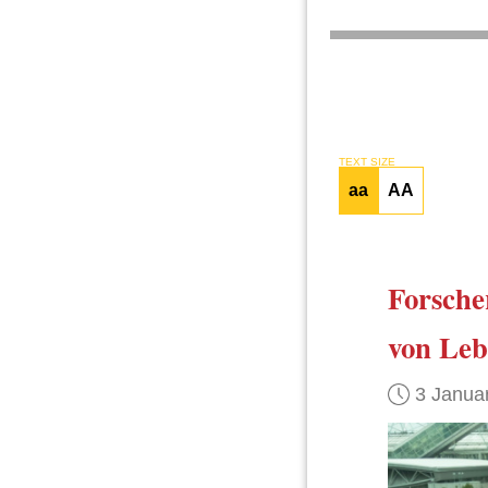
TEXT SIZE
aa
AA
Forsche
von Leb
3 Janua