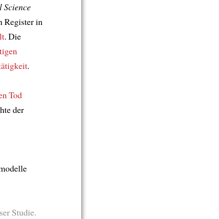
l Science
 Register in
lt
. Die
tigen
ätigkeit
.
en Tod
hte der
modelle
er Studie.