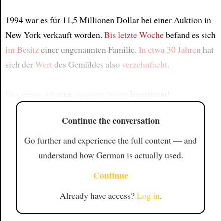
1994 war es für 11,5 Millionen Dollar bei einer Auktion in
New York verkauft worden.
Bis letzte Woche
befand es sich
im Besitz
einer ungenannten Familie.
In etwa 30 Jahren
hat
sich der
Wert
des Gemäldes also
verzehnfacht
.
Das nenne ich
eine
ausgezeichnete
Investition!
Continue the conversation
Go further and experience the full content — and
understand how German is actually used.
Continue
Already have access?
Log in
.