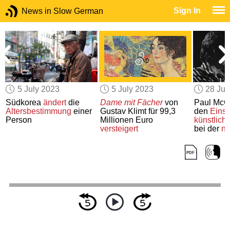
Sign In
News in Slow German
5 July 2023
5 July 2023
28 Ju
Südkorea
ändert
die
Dame mit Fächer
von
Paul McC
Altersbestimmung
einer
Gustav Klimt für 99,3
den
Einsa
Person
Millionen Euro
künstliche
versteigert
bei der
ne
Beatles-
A