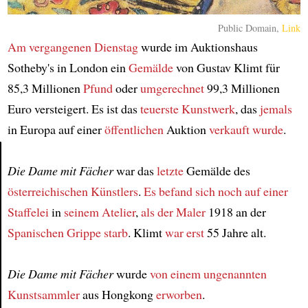
Public Domain,
Link
Am vergangenen Dienstag
wurde im Auktionshaus
Sotheby's in London ein
Gemälde
von Gustav Klimt für
85,3 Millionen
Pfund
oder
umgerechnet
99,3 Millionen
Euro versteigert. Es ist das
teuerste Kunstwerk
, das
jemals
in Europa auf einer
öffentlichen
Auktion
verkauft wurde
.
Die Dame mit Fächer
war das
letzte
Gemälde des
Article
österreichischen Künstlers
.
Es befand sich
noch
auf einer
Staffelei
in
seinem Atelier
,
als der Maler
1918 an der
Spanischen Grippe
starb
. Klimt
war erst
55 Jahre alt.
Die Dame mit Fächer
wurde
von einem ungenannten
Kunstsammler
aus Hongkong
erworben
.