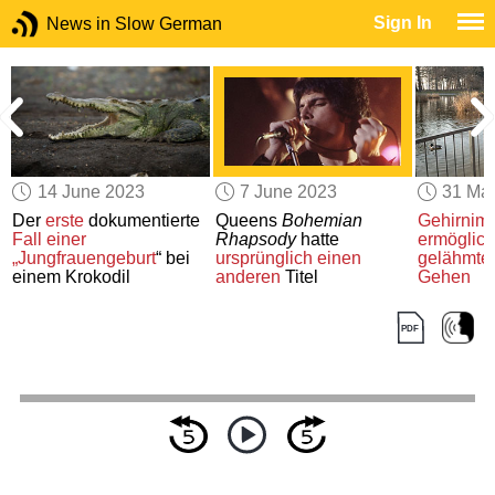
Sign In
News in Slow German
14 June 2023
7 June 2023
31 Ma
Der
erste
dokumentierte
Queens
Bohemian
Gehirnimp
Fall
einer
Rhapsody
hatte
ermöglic
„Jungfrauengeburt
“ bei
ursprünglich
einen
gelähmte
einem Krokodil
anderen
Titel
Gehen