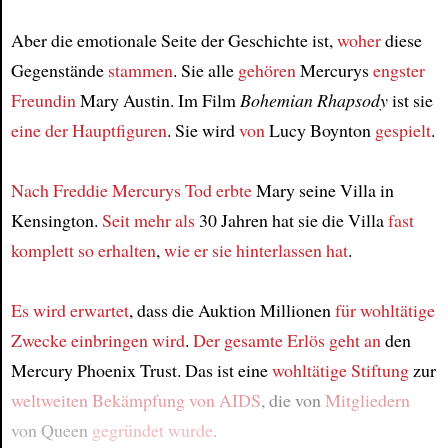
Aber die emotionale Seite der Geschichte ist,
woher
diese
Gegenstände
stammen
. Sie alle
gehören
Mercurys
engster
Freundin
Mary Austin. Im Film
Bohemian Rhapsody
ist sie
eine der Hauptfiguren
. Sie wird
von
Lucy Boynton
gespielt
.
Nach Freddie Mercurys Tod
erbte
Mary seine Villa in
Kensington.
Seit mehr als
30 Jahren hat sie die Villa
fast
komplett so erhalten
,
wie er sie hinterlassen hat
.
Es wird erwartet
, dass die Auktion Millionen
für wohltätige
Zwecke
einbringen wird
.
Der gesamte Erlös
geht an
den
Mercury Phoenix Trust. Das ist eine
wohltätige Stiftung
zur
weltweiten Bekämpfung von AIDS
, die von
Mitgliedern
von Queen
gegründet wurde
.