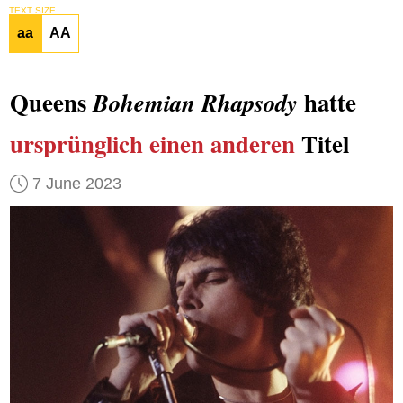
TEXT SIZE
aa
AA
Queens
hatte
Bohemian Rhapsody
ursprünglich
einen anderen
Titel
7 June 2023