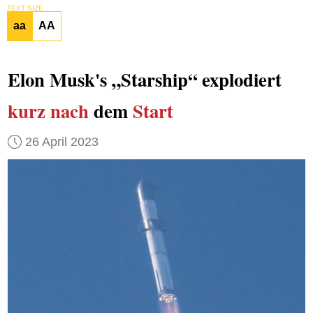
TEXT SIZE
aa
AA
Elon Musk's „Starship“ explodiert
kurz nach
dem
Start
26 April 2023