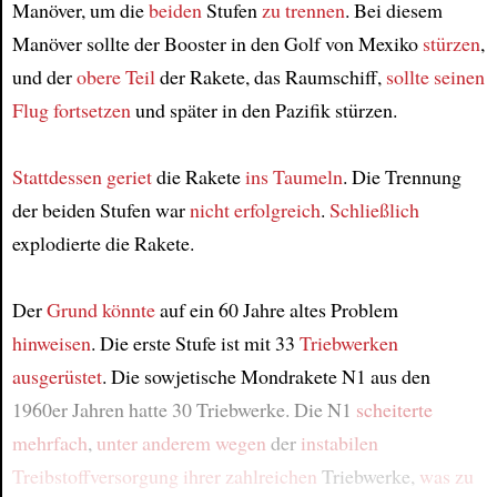
Manöver, um die
beiden
Stufen
zu trennen
. Bei diesem
Manöver sollte der Booster in den Golf von Mexiko
stürzen
,
und der
obere Teil
der Rakete, das Raumschiff,
sollte seinen
Flug fortsetzen
und später in den Pazifik stürzen.
Stattdessen
geriet
die Rakete
ins Taumeln
. Die Trennung
der beiden Stufen war
nicht erfolgreich
.
Schließlich
explodierte die Rakete.
Der
Grund
könnte
auf ein 60 Jahre altes Problem
hinweisen
. Die erste Stufe ist mit 33
Triebwerken
ausgerüstet
. Die sowjetische Mondrakete N1 aus den
1960er Jahren hatte 30 Triebwerke. Die N1
scheiterte
mehrfach
,
unter anderem wegen
der
instabilen
Treibstoffversorgung
ihrer zahlreichen
Triebwerke,
was
zu