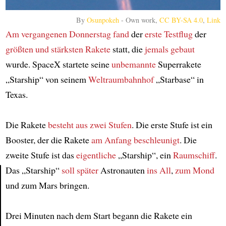
By
Osunpokeh
-
Own work
,
CC BY-SA 4.0
,
Link
Am vergangenen Donnerstag
fand
der
erste Testflug
der
größten und stärksten Rakete
statt, die
jemals
gebaut
wurde. SpaceX startete seine
unbemannte
Superrakete
„Starship“ von seinem
Weltraumbahnhof
„Starbase“ in
Texas.
Die Rakete
besteht aus
zwei Stufen
. Die erste Stufe ist ein
Booster, der die Rakete
am Anfang
beschleunigt
. Die
zweite Stufe ist das
eigentliche
„Starship“, ein
Raumschiff
.
Das „Starship“
soll
später
Astronauten
ins All
,
zum Mond
und zum Mars bringen.
Article
Drei Minuten nach dem Start begann die Rakete ein