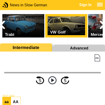
Sign In
News in Slow German
VW Golf
Trabi
Merced
Intermediate
Advanced
TEXT SIZE
aa
AA