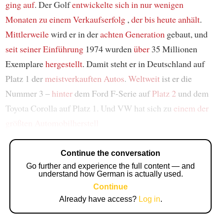
ging auf
. Der Golf
entwickelte sich
in nur wenigen
Monaten
zu einem Verkaufserfolg
,
der bis heute anhält
.
Mittlerweile
wird er in der
achten Generation
gebaut, und
seit seiner
Einführung
1974 wurden
über
35 Millionen
Exemplare
hergestellt
. Damit steht er in Deutschland auf
Platz 1 der
meistverkauften Autos
.
Weltweit
ist er die
Nummer 3 –
hinter
dem Ford F-Serie auf
Platz 2
und dem
Toyota Corolla auf Platz 1. Und VW hat sich zu
einem der
größten Automobilherstell
Continue the conversation
Go further and experience the full content — and
understand how German is actually used.
Continue
Already have access?
Log in
.