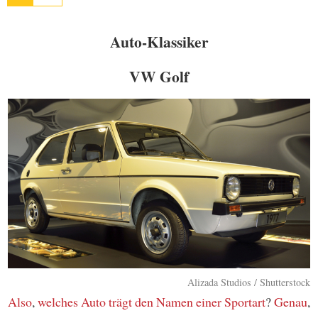
Auto-Klassiker
VW Golf
Alizada Studios / Shutterstock
Also
,
welches Auto
trägt den Namen
einer Sportart
?
Genau
,