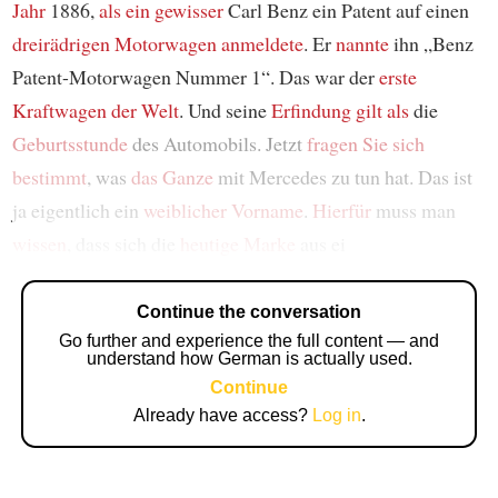
Jahr
1886,
als ein gewisser
Carl Benz ein Patent auf einen
dreirädrigen Motorwagen
anmeldete
. Er
nannte
ihn „Benz
Patent-Motorwagen Nummer 1“. Das war der
erste
Kraftwagen der Welt
. Und seine
Erfindung
gilt als
die
Geburtsstunde
des Automobils. Jetzt
fragen Sie sich
bestimmt
, was
das Ganze
mit Mercedes zu tun hat. Das ist
ja eigentlich ein
weiblicher Vorname
.
Hierfür
muss man
wissen
, dass sich die
heutige Marke
aus ei
Continue the conversation
Go further and experience the full content — and
understand how German is actually used.
Continue
Already have access?
Log in
.