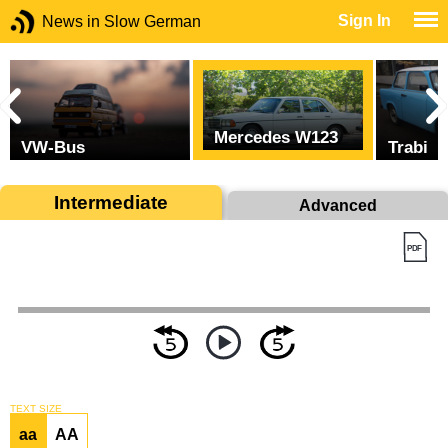
Sign In
News in Slow German
Mercedes W123
VW-Bus
Trabi
Intermediate
Advanced
TEXT SIZE
aa
AA