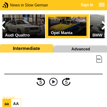
Sign In
News in Slow German
Opel Manta
Audi Quattro
BMW 3
Intermediate
Advanced
TEXT SIZE
aa
AA