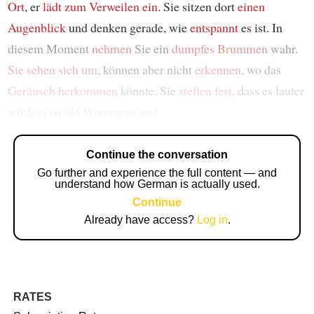
Ort
, er
lädt zum Verweilen ein
. Sie sitzen dort
einen
Augenblick
und denken gerade, wie
entspannt
es ist. In
diesem Moment
nehmen
Sie ein
dumpfes Brummen
wahr.
Sie sehen sich um
, können aber nicht
erkennen
, wo das
Geräusch
herkommen
könnte. Sie
stellen fest
, dass es lauter
wird, es ist ein
Wummern und
Continue the conversation
Go further and experience the full content — and
understand how German is actually used.
Continue
Already have access?
Log in
.
RATES