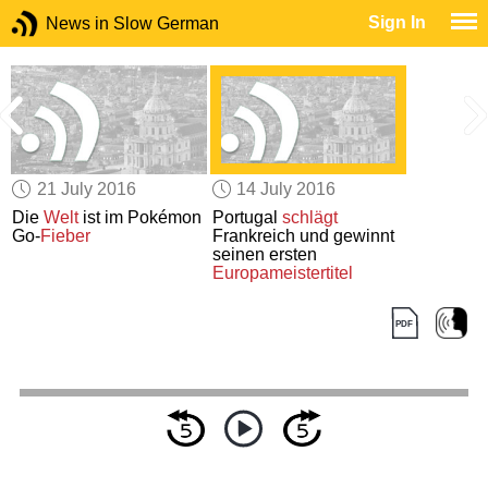
Sign In
News in Slow German
21 July 2016
14 July 2016
Die
Welt
ist im Pokémon
Portugal
schlägt
Go-
Fieber
Frankreich und gewinnt
seinen ersten
Europameistertitel