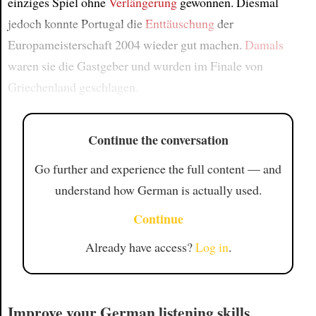
einziges Spiel ohne
Verlängerung
gewonnen. Diesmal
jedoch konnte Portugal die
Enttäuschung
der
Europameisterschaft 2004 wieder gut machen.
Damals
waren sie die Gastgeber und wurden im Finale von
Griechenland geschlagen.
Continue the conversation
Go further and experience the full content — and
understand how German is actually used.
Continue
Already have access?
Log in
.
Improve your German listening skills