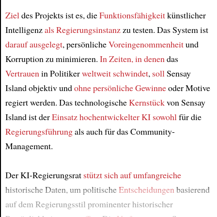
Article
Ziel
des Projekts ist es, die
Funktionsfähigkeit
künstlicher
Intelligenz
als Regierungsinstanz
zu testen. Das System ist
darauf ausgelegt
, persönliche
Voreingenommenheit
und
Korruption zu minimieren.
In Zeiten, in denen
das
Vertrauen
in Politiker
weltweit schwindet
,
soll
Sensay
Island objektiv und
ohne persönliche Gewinne
oder Motive
regiert werden. Das technologische
Kernstück
von Sensay
Island ist der
Einsatz hochentwickelter KI
sowohl
für die
Regierungsführung
als auch für das Community-
Management.
Der KI-Regierungsrat
stützt sich auf
umfangreiche
historische Daten, um politische
Entscheidungen
basierend
auf dem Regierungsstil prominenter historischer