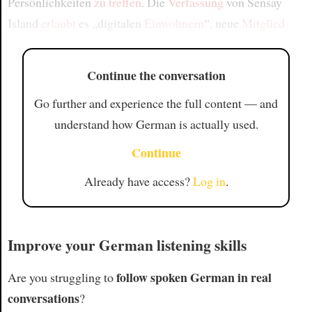
Persönlichkeiten
zu treffen
. Die
Verfassung
von Sensay
Island
erlaubt
es „digitalen
Einwohnern
“, neue
Mitglied
Continue the conversation
Go further and experience the full content — and
understand how German is actually used.
Continue
Already have access?
Log in
.
Improve your German listening skills
follow spoken German in real
Are you struggling to
conversations
?