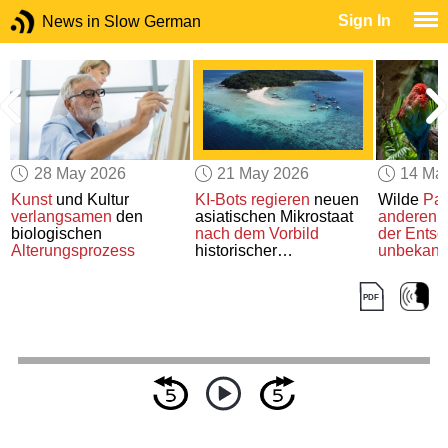
Sign In
News in Slow German
28 May 2026
21 May 2026
14 Ma
Kunst
und Kultur
KI-Bots regieren
neuen
Wilde
Pa
verlangsamen
den
asiatischen Mikrostaat
anderen
P
n
biologischen
nach dem Vorbild
der Ents
Alterungsprozess
historischer
unbekannt
Führungspersönlichkeiten
probieren