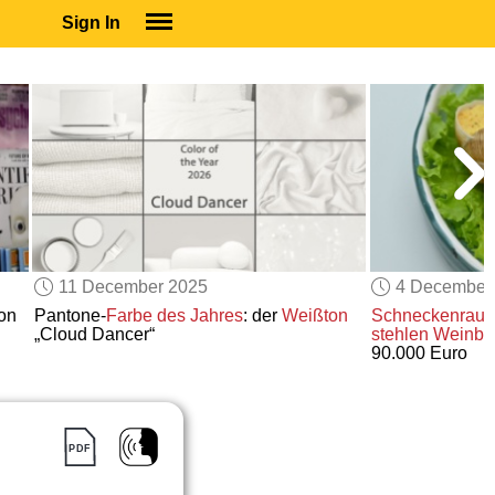
Sign In
SIGN IN
SUBSCRIBE
EDUCATIONAL LICENSES
GIFT CARDS
OTHER LANGUAGES
ABOUT US
ALEXA
11 December 2025
4 December
ADJUST COLORS
son
Pantone-
Farbe des Jahres
: der
Weißton
Schneckenrau
„Cloud Dancer“
stehlen Weinb
90.000 Euro