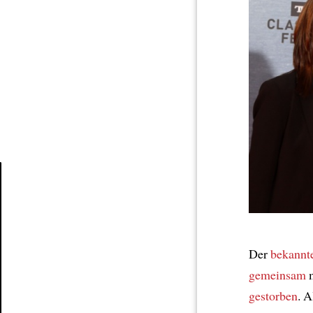
Article
Der
bekannt
gemeinsam
m
gestorben
. 