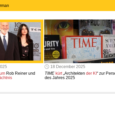
erman
2025
18 December 2025
 um
Rob Reiner und
TIME
kürt
„Architekten
der KI
“ zur Per
ächtnis
des Jahres 2025