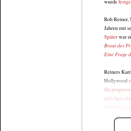
wurde
fest
Rob Reiner,
Jahren mit s
Später
war e
Braut des Pr
Eine Frage d
Reiners Kar
Hollywood
e
für progress
gleichgeschl
Vielseitigkei