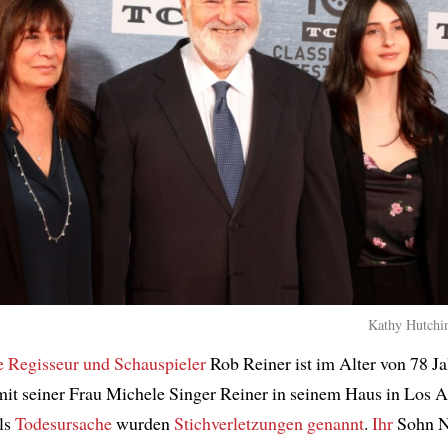
Kathy Hutchin
e Regisseur und Schauspieler
Rob Reiner ist im Alter von 78 J
it seiner Frau Michele Singer Reiner in seinem Haus in Los 
Als
Todesursache
wurden
Stichverletzungen
genannt
.
Ihr
Sohn N