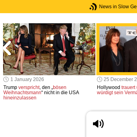
News in Slow G
1 January 2026
25 December 
Trump
verspricht
, den „
bösen
Hollywood
trauert
Weihnachtsmann
“ nicht in die USA
würdigt sein Verm
hineinzulassen