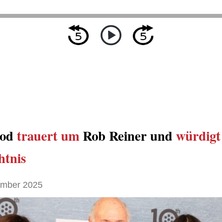
ood
trauert um
Rob Reiner und
würdigt
tnis
ember 2025