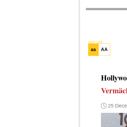
TEXT SIZE
aa
AA
Hollyw
Vermäch
25 Dec