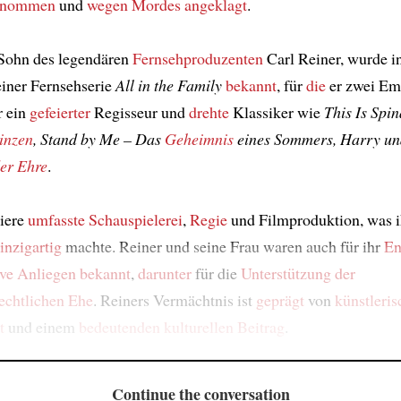
genommen
und
wegen Mordes angeklagt
.
 Sohn des legendären
Fernsehproduzenten
Carl Reiner, wurde i
einer Fernsehserie
All in the Family
bekannt
, für
die
er zwei E
r ein
gefeierter
Regisseur und
drehte
Klassiker wie
This Is Spi
inzen
, Stand by Me – Das
Geheimnis
eines Sommers, Harry un
er Ehre
.
riere
umfasste Schauspielerei
,
Regie
und Filmproduktion, was i
inzigartig
machte. Reiner und seine Frau waren auch für ihr
En
ive Anliegen
bekannt
,
darunter
für die
Unterstützung der
echtlichen Ehe
. Reiners Vermächtnis ist
geprägt
von
künstleris
t
und einem
bedeutenden kulturellen Beitrag
.
Continue the conversation