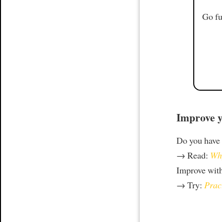
Go fu
Improve y
Do you have
→ Read:
Why
Improve wit
→ Try:
Prac