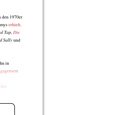
n den 1970er
mmys
erhielt
.
nal Tap,
Die
d Sally
und
hn in
gagement
cher