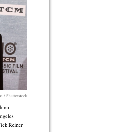
s / Shutterstock
ahren
Angeles
ick Reiner