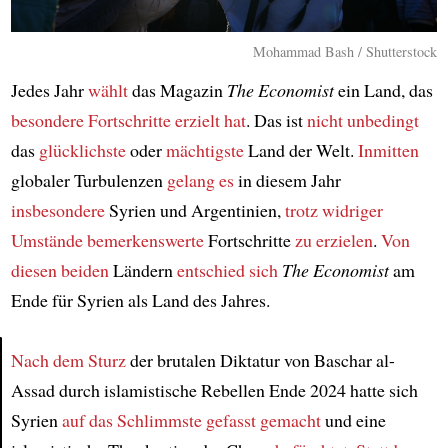
Mohammad Bash / Shutterstock
Jedes Jahr
wählt
das Magazin
The Economist
ein Land, das
besondere Fortschritte erzielt hat
. Das ist
nicht unbedingt
das
glücklichste
oder
mächtigste
Land der Welt.
Inmitten
globaler Turbulenzen
gelang es
in diesem Jahr
insbesondere
Syrien und Argentinien,
trotz widriger
Umstände
bemerkenswerte
Fortschritte
zu erzielen
.
Von
diesen beiden
Ländern
entschied sich
The Economist
am
Ende für Syrien als Land des Jahres.
Nach dem Sturz
der brutalen Diktatur von Baschar al-
Assad durch islamistische Rebellen Ende 2024 hatte sich
Article
Syrien
auf das Schlimmste
gefasst gemacht
und eine