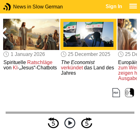
Sign In
News in Slow German
1 January 2026
25 December 2025
25 De
Spirituelle
Ratschläge
The Economist
Europäisc
von
KI
-„Jesus“-Chatbots
verkündet
das Land des
zum Weih
Jahres
zeigen h
Ausgabe
Jahr