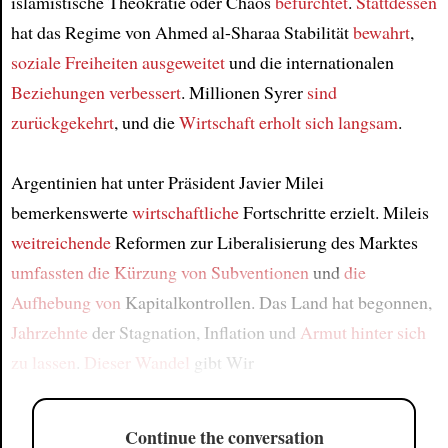
islamistische Theokratie oder Chaos
befürchtet
.
Stattdessen
hat das Regime von Ahmed al-Sharaa Stabilität
bewahrt
,
soziale Freiheiten ausgeweitet
und die internationalen
Beziehungen
verbessert
. Millionen Syrer
sind
zurückgekehrt
, und die
Wirtschaft erholt sich
langsam
.
Argentinien hat unter Präsident Javier Milei
bemerkenswerte
wirtschaftliche
Fortschritte erzielt. Mileis
weitreichende
Reformen zur Liberalisierung des Marktes
umfassten
die Kürzung von Subventionen
und
die
Aufhebung von
Kapitalkontrollen. Das Land hat begonnen,
Jahrzehnte
der Stagnation, Inflation und
Armut
hinter sich
zu lassen
.
Dieser Wandel
gibt Wir
Continue the conversation