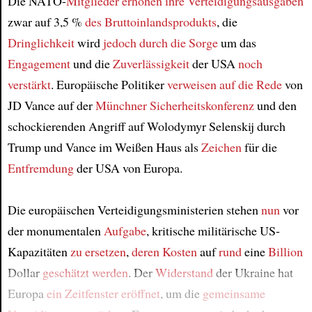
Die NATO-
Mitglieder
erhöhen ihre Verteidigungsausgaben
Article
zwar auf 3,5 %
des Bruttoinlandsprodukts
, die
Dringlichkeit
wird
jedoch
durch die Sorge
um das
Engagement
und die
Zuverlässigkeit
der USA
noch
verstärkt
. Europäische Politiker
verweisen auf die Rede
von
JD Vance auf der
Münchner Sicherheitskonferenz
und den
schockierenden Angriff auf Wolodymyr Selenskij durch
Trump und Vance im Weißen Haus als
Zeichen
für die
Entfremdung
der USA von Europa.
Die europäischen Verteidigungsministerien stehen
nun
vor
der monumentalen
Aufgabe
, kritische militärische US-
Kapazitäten
zu ersetzen
,
deren Kosten
auf
rund
eine
Billion
Dollar
geschätzt werden
. Der
Widerstand
der Ukraine hat
Europa
ein Zeitfenster eröffnet
, um die
gemeinsame