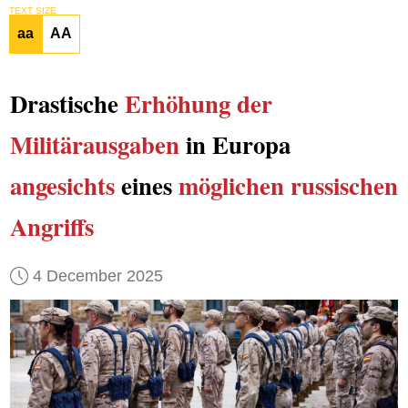
TEXT SIZE
aa
AA
Drastische
Erhöhung der
Militärausgaben
in Europa
angesichts
eines
möglichen russischen
Angriffs
4 December 2025