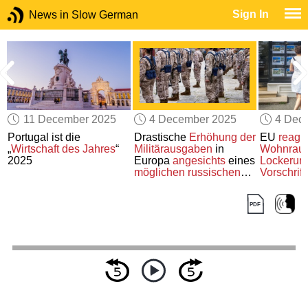
Sign In
News in Slow German
11 December 2025
4 December 2025
4 Dec
Portugal ist die
Drastische
Erhöhung der
EU
reagie
„
Wirtschaft des Jahres
“
Militärausgaben
in
Wohnraum
2025
Europa
angesichts
eines
Lockerun
möglichen russischen
Vorschrift
Angriffs
finanziell
Unterstüt