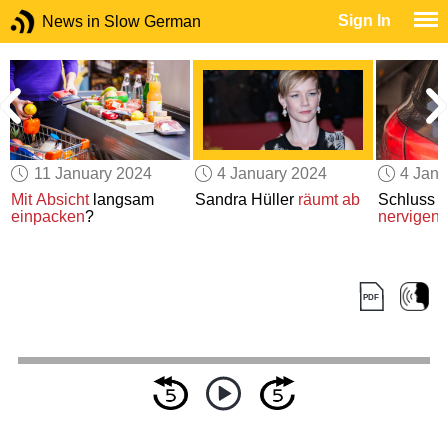
Sign In
News in Slow German
11 January 2024
4 January 2024
4 Janu
Mit Absicht
langsam
Sandra Hüller
räumt ab
Schluss m
einpacken
?
nervigen