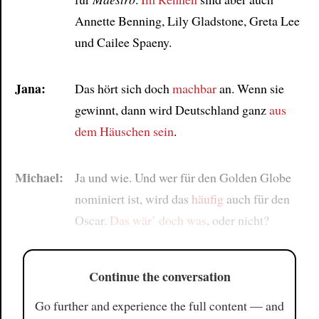
Annette Benning, Lily Gladstone, Greta Lee
und Cailee Spaeny.
Jana:
Das hört sich doch
machbar
an. Wenn sie
gewinnt, dann wird Deutschland ganz
aus
dem Häuschen sein
.
Michael:
Ja und wie. Und wer für den Golden Globe
nominiert ist, wird das
häufig
auch für den
Oscar.
Das wär’ doch was
, oder nicht?
Continue the conversation
Go further and experience the full content — and