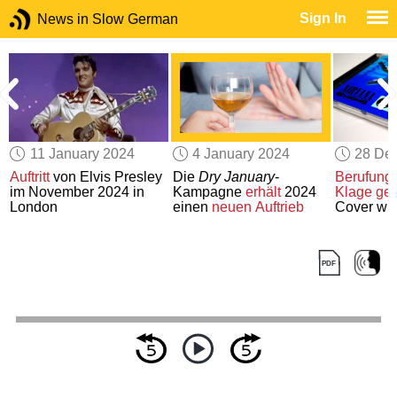
Sign In
News in Slow German
11 January 2024
4 January 2024
28 De
Auftritt
von Elvis Presley
Die
Dry January
-
Berufungs
r
im November 2024 in
Kampagne
erhält
2024
Klage
ge
London
einen
neuen Auftrieb
Cover wie