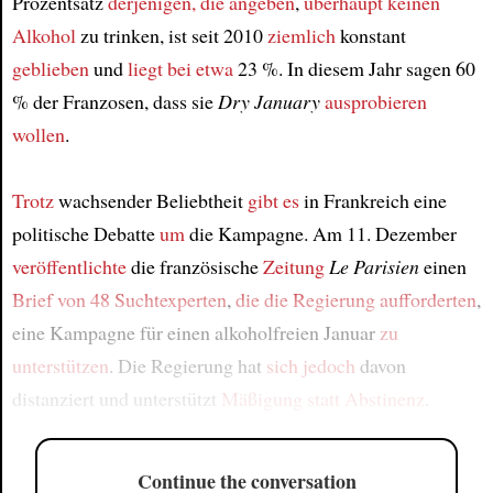
Prozentsatz
derjenigen, die angeben
,
überhaupt keinen
Alkohol
zu trinken, ist seit 2010
ziemlich
konstant
geblieben
und
liegt bei etwa
23 %. In diesem Jahr sagen 60
% der Franzosen, dass sie
Dry January
ausprobieren
wollen
.
Trotz
wachsender Beliebtheit
gibt es
in Frankreich eine
politische Debatte
um
die Kampagne. Am 11. Dezember
veröffentlichte
die französische
Zeitung
Le Parisien
einen
Brief von 48 Suchtexperten
,
die die Regierung aufforderten
,
eine Kampagne für einen alkoholfreien Januar
zu
unterstützen
. Die Regierung hat
sich
jedoch
davon
distanziert und unterstützt
Mäßigung statt Abstinenz
.
Continue the conversation