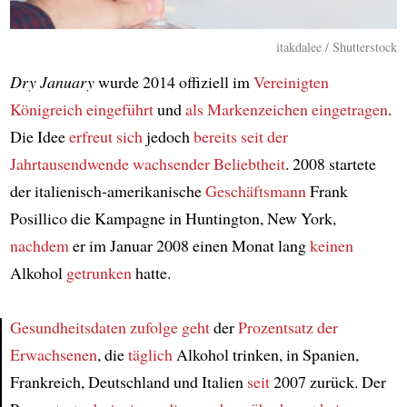
itakdalee / Shutterstock
Dry January
wurde 2014 offiziell im
Vereinigten
Königreich
eingeführt
und
als Markenzeichen eingetragen
.
Die Idee
erfreut sich
jedoch
bereits seit der
Jahrtausendwende
wachsender Beliebtheit
. 2008 startete
der italienisch-amerikanische
Geschäftsmann
Frank
Posillico die Kampagne in Huntington, New York,
nachdem
er im Januar 2008 einen Monat lang
keinen
Alkohol
getrunken
hatte.
Gesundheitsdaten zufolge
geht
der
Prozentsatz der
Erwachsenen
, die
täglich
Alkohol trinken, in Spanien,
Article
Frankreich, Deutschland und Italien
seit
2007 zurück. Der