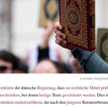
Loredana Sangiulian
g
erklärte
die dänische
Regierung
, dass
sie rechtliche Mittel prü
zuschränken
, bei denen
heilige
Texte
geschändet werden
. Dies i
bedenken
zurückzuführen
, die nach den
jüngsten
Koranverbrenn