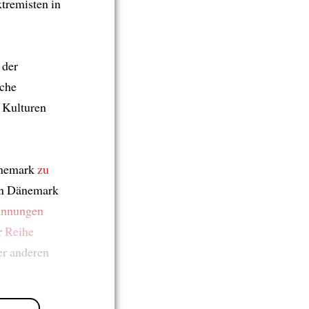
tremisten in
der
che
 Kulturen
änemark
zu
 in Dänemark
annungen
r
Reihe
er anderen