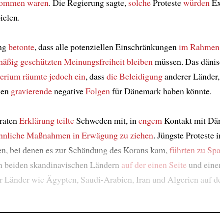
kommen waren
. Die Regierung sagte,
solche
Proteste
würden
Ex
ielen.
ung
betonte
, dass alle potenziellen Einschränkungen
im Rahmen
mäßig geschützten Meinungsfreiheit
bleiben
müssen. Das dänis
terium
räumte jedoch ein
, dass
die Beleidigung
anderer Länder,
nen
gravierende
negative
Folgen
für Dänemark haben könnte.
araten
Erklärung
teilte
Schweden mit, in
engem
Kontakt mit D
hnliche Maßnahmen
in Erwägung zu ziehen
. Jüngste Proteste
n, bei denen es zur Schändung des Korans kam,
führten zu Sp
 beiden skandinavischen Ländern
auf der einen Seite
und eine
 Länder wie Ägypten, Saudi-Arabien, Iran und Algerien auf d