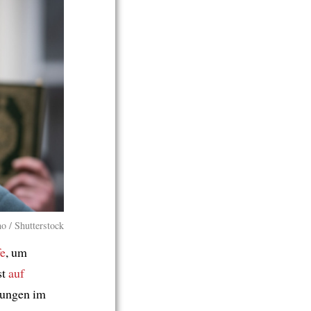
o / Shutterstock
fe
, um
st
auf
ungen im