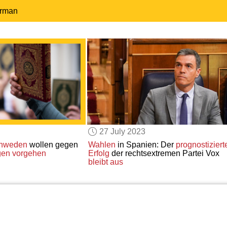
erman
27 July 2023
hweden
wollen gegen
Wahlen
in Spanien: Der
prognostiziert
gen
vorgehen
Erfolg
der rechtsextremen Partei Vox
bleibt aus