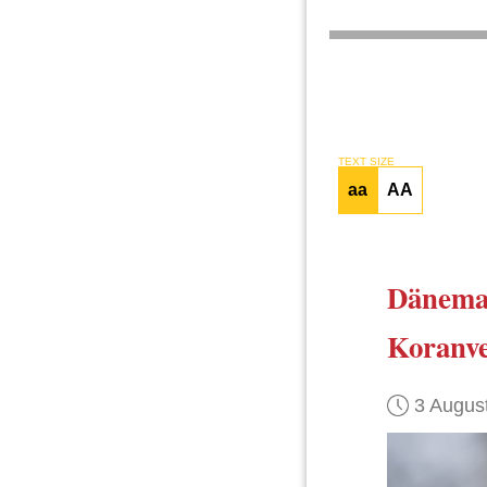
TEXT SIZE
aa
AA
Dänema
Koranv
3 Augus