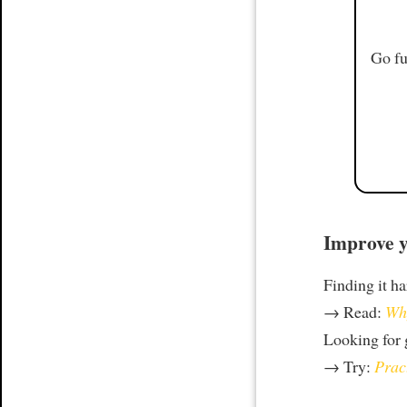
Go fu
Improve y
Finding it h
→ Read:
Why
Looking for
→ Try:
Prac