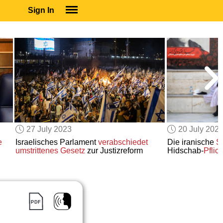
Sign In
SIGN IN
SUBSCRIBE
EDUCATIONAL LICENSES
GIFT CARDS
OTHER LANGUAGES
ABOUT US
ALEXA
27 July 2023
20 July 202
ADJUST COLORS
e
Israelisches Parlament
verabschiedet
Die iranische
Si
umstrittenes Gesetz
zur Justizreform
Hidschab-
Pflich