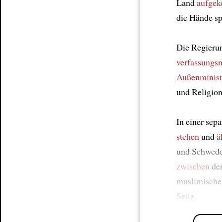
Land
aufge
die Hände sp
Die Regier
verfassungs
Außenminis
und Religio
In einer sep
stehen
und
ä
und Schwede
zwischen
den
muslimischer
Seite.