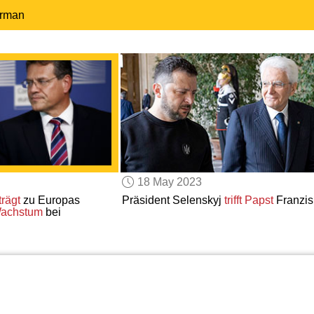
erman
18 May 2023
trägt
zu Europas
Präsident Selenskyj
trifft
Papst
Franzis
Wachstum
bei