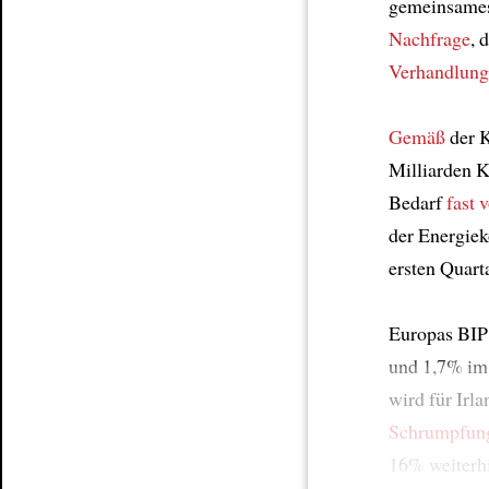
gemeinsame
Nachfrage
, 
Verhandlung
Gemäß
der 
Milliarden 
Bedarf
fast
v
der Energie
ersten Quart
Europas BIP
und 1,7% im
wird für Irla
Schrumpfun
16% weiterh