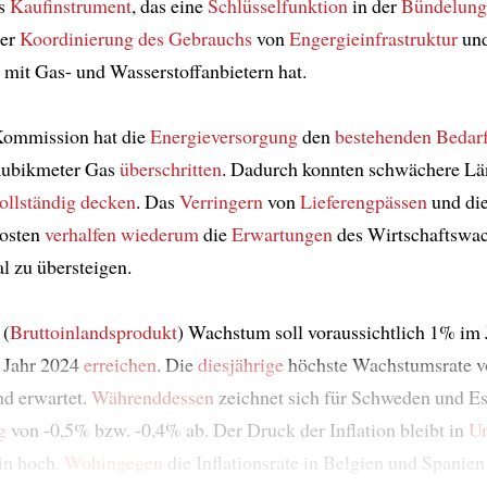
s
Kaufinstrument
, das eine
Schlüsselfunktion
in der
Bündelung
der
Koordinierung des Gebrauchs
von
Engergieinfrastruktur
und
mit Gas- und Wasserstoffanbietern hat.
Kommission hat die
Energieversorgung
den
bestehenden Bedar
Kubikmeter Gas
überschritten
. Dadurch konnten schwächere Lä
ollständig decken
. Das
Verringern
von
Lieferengpässen
und di
kosten
verhalfen
wiederum
die
Erwartungen
des Wirtschaftswa
al zu übersteigen.
 (
Bruttoinlandsprodukt
) Wachstum soll voraussichtlich 1% im
 Jahr 2024
erreichen
. Die
diesjährige
höchste Wachstumsrate 
nd erwartet.
Währenddessen
zeichnet sich für Schweden und Es
g
von -0,5% bzw. -0,4% ab. Der Druck der Inflation bleibt in
U
in hoch.
Wohingegen
die Inflationsrate in Belgien und Spanien 