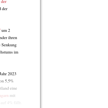
 der
 der
f
um 2
nder ihren
e Senkung
chstums im
 Jahr 2023
von 5,5%
tland eine
ngarn
mit
auf 4% fällt.