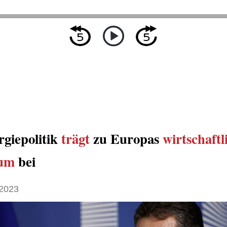
giepolitik
trägt
zu Europas
wirtschaft
um
bei
2023