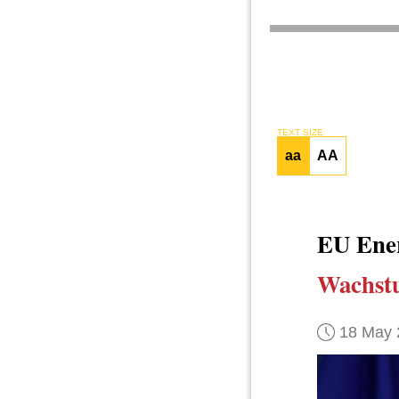
TEXT SIZE
aa
AA
EU Ener
Wachst
18 May 