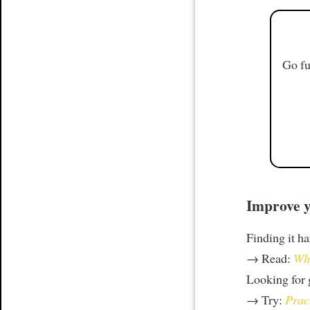
Go fu
Improve y
Finding it h
→ Read:
Why
Looking for
→ Try:
Prac