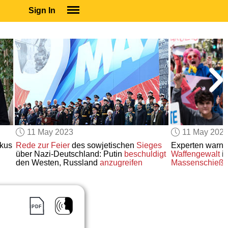
Sign In
SIGN IN
SUBSCRIBE
EDUCATIONAL LICENSES
GIFT CARDS
OTHER LANGUAGES
ABOUT US
ALEXA
11 May 2023
11 May 202
ADJUST COLORS
kus
Rede
zur Feier
des sowjetischen
Sieges
Experten warn
über Nazi-Deutschland: Putin
beschuldigt
Waffengewalt
i
den Westen, Russland
anzugreifen
Massenschieße