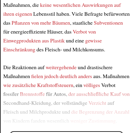
Maßnahmen, die
keine wesentlichen Auswirkungen
auf
ihren eigenen
Lebensstil haben. Viele Befragte befürworten
das
Pflanzen von mehr Bäumen
, staatliche
Subventionen
für energieeffiziente Häuser, das
Verbot von
Einwegprodukten aus Plastik
und eine
gewisse
Einschränkung
des Fleisch- und Milchkonsums.
Die Reaktionen auf
weitergehende
und drastischere
Maßnahmen
fielen
jedoch
deutlich anders
aus. Maßnahmen
wie zusätzliche Kraftstoffsteuern
, ein
völliges
Verbot
fossiler
Brennstoffe
für Autos,
der ausschließliche Kauf von
Secondhand-Kleidung, der vollständige
Verzicht
auf
Fleisch und Milchprodukte und
die Begrenzung der Anzahl
von Kindern fanden wesentlich
weniger Zustimmung
.