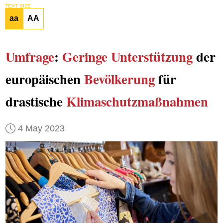
TEXT SIZE
aa
AA
Umfrage
:
Geringe Unterstützung
der
europäischen
Bevölkerung
für
drastische
Klimaschutzmaßnahmen
4 May 2023