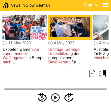
Sign In
News in Slow German
11 May 2023
4 May 2023
4 May
Experten warnen
vor
Umfrage
:
Geringe
Australien
zunehmender
Unterstützung
der
für E-Ziga
Waffengewalt
in Europa
europäischen
einschrä
nach
Bevölkerung
für
Massenschießereien
in
drastische
den USA
Klimaschutzmaßnahmen