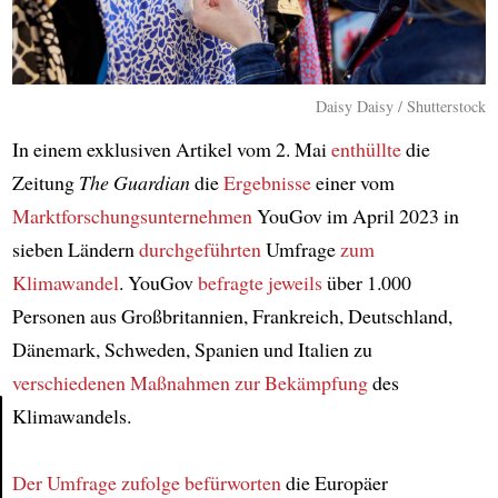
Daisy Daisy / Shutterstock
In einem exklusiven Artikel vom 2. Mai
enthüllte
die
Zeitung
The Guardian
die
Ergebnisse
einer vom
Marktforschungsunternehmen
YouGov im April 2023 in
sieben Ländern
durchgeführten
Umfrage
zum
Klimawandel
. YouGov
befragte
jeweils
über 1.000
Personen aus Großbritannien, Frankreich, Deutschland,
Dänemark, Schweden, Spanien und Italien zu
verschiedenen Maßnahmen
zur Bekämpfung
des
Klimawandels.
Article
Der Umfrage zufolge
befürworten
die Europäer