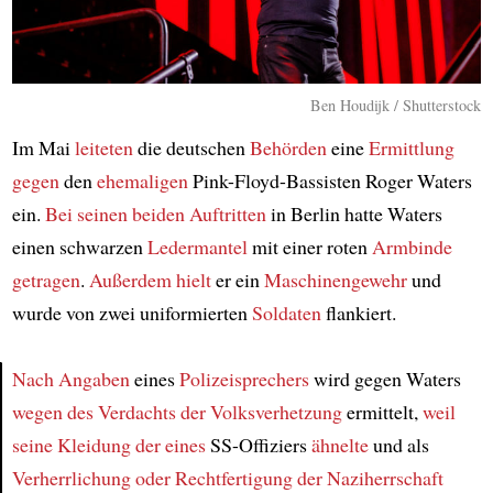
Ben Houdijk / Shutterstock
Im Mai
leiteten
die deutschen
Behörden
eine
Ermittlung
gegen
den
ehemaligen
Pink-Floyd-Bassisten Roger Waters
ein.
Bei seinen beiden Auftritten
in Berlin hatte Waters
einen schwarzen
Ledermantel
mit einer roten
Armbinde
getragen
.
Außerdem
hielt
er ein
Maschinengewehr
und
wurde von zwei uniformierten
Soldaten
flankiert.
Nach Angaben
eines
Polizeisprechers
wird gegen Waters
wegen des Verdachts der Volksverhetzung
ermittelt,
weil
Article
seine Kleidung
der eines
SS-Offiziers
ähnelte
und als
Verherrlichung oder Rechtfertigung
der Naziherrschaft