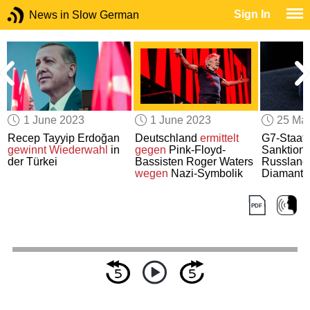
Sign In
News in Slow German
1 June 2023
1 June 2023
25 Ma
Recep Tayyip Erdoğan
Deutschland
ermittelt
G7-Staat
gewinnt Wiederwahl
in
gegen
Pink-Floyd-
Sanktion
der Türkei
Bassisten Roger Waters
Russlands
wegen
Nazi-Symbolik
Diamante