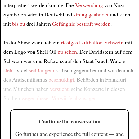
interpretiert werden könnte. Die
Verwendung
von Nazi-
Symbolen wird in Deutschland
streng geahndet
und kann
mit
bis zu
drei Jahren
Gefängnis
bestraft werden
.
In der Show war auch ein
riesiges Luftballon-Schwein
mit
dem Logo von Shell Oil
zu sehen
. Der Davidstern auf dem
Schwein war eine Referenz auf den Staat Israel. Waters
steht
Israel
seit langem
kritisch gegenüber und wurde auch
des Antisemitismus
beschuldigt
. Behörden in Frankfurt
und München haben
versucht
, seine Konzerte in diesen
Städten
wegen dieser Vorwürfe
abzusagen
.
Continue the conversation
Go further and experience the full content — and